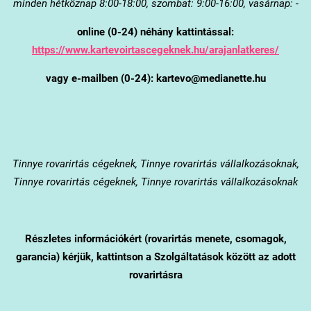
minden hétköznap 8:00-18:00, szombat: 9:00-16:00, vasárnap: -
online (0-24) néhány kattintással:
https://www.kartevoirtascegeknek.hu/arajanlatkeres/
vagy e-mailben (0-24): kartevo@medianette.hu
Tinnye
rovarirtás cégeknek, Tinnye rovarirtás vállalkozásoknak,
Tinnye rovarirtás cégeknek, Tinnye rovarirtás vállalkozásoknak
Részletes információkért (rovarirtás menete, csomagok,
garancia) kérjük, kattintson a Szolgáltatások között az adott
rovarirtásra