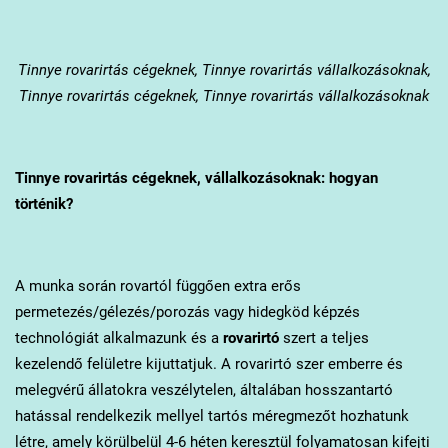
Tinnye
rovarirtás cégeknek, Tinnye rovarirtás vállalkozásoknak,
Tinnye rovarirtás cégeknek, Tinnye rovarirtás vállalkozásoknak
Tinnye
rovarirtás cégeknek, vállalkozásoknak: hogyan
történik?
A munka során rovartól függően extra erős
permetezés/gélezés/porozás vagy hidegköd képzés
technológiát alkalmazunk és a
rovarirtó
szert a teljes
kezelendő felületre kijuttatjuk. A rovarirtó szer emberre és
melegvérű állatokra veszélytelen, általában hosszantartó
hatással rendelkezik mellyel tartós méregmezőt hozhatunk
létre, amely körülbelül 4-6 héten keresztül folyamatosan kifejti