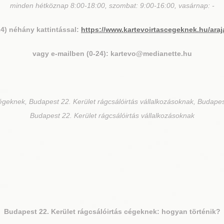
minden hétköznap 8:00-18:00, szombat: 9:00-16:00, vasárnap: -
24) néhány kattintással:
https://www.kartevoirtascegeknek.hu/araj
vagy e-mailben (0-24): kartevo@medianette.hu
égeknek, Budapest 22. Kerület rágcsálóirtás vállalkozásoknak, Budapes
Budapest 22. Kerület rágcsálóirtás vállalkozásoknak
Budapest 22. Kerület
rágcsálóirtás cégeknek: hogyan történik?