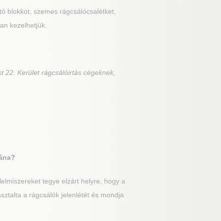
rtó blokkot, szemes rágcsálócsalétket,
an kezelhetjük.
t 22. Kerület rágcsálóirtás cégeknek,
tána?
lmiszereket tegye elzárt helyre, hogy a
sztalta a rágcsálók jelenlétét és mondja