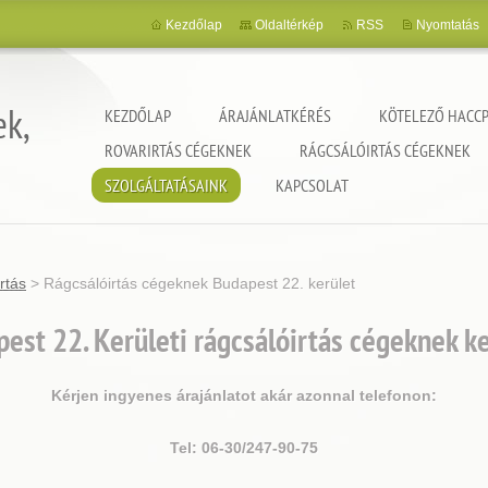
Kezdőlap
Oldaltérkép
RSS
Nyomtatás
ek,
KEZDŐLAP
ÁRAJÁNLATKÉRÉS
KÖTELEZŐ HACCP
ROVARIRTÁS CÉGEKNEK
RÁGCSÁLÓIRTÁS CÉGEKNEK
SZOLGÁLTATÁSAINK
KAPCSOLAT
rtás
>
Rágcsálóirtás cégeknek Budapest 22. kerület
est 22. Kerületi rágcsálóirtás cégeknek k
Kérjen ingyenes árajánlatot akár azonnal telefonon:
Tel: 06-30/247-90-75