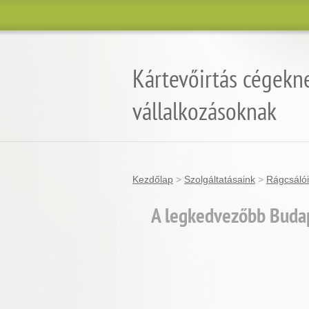
Kártevőirtás cégekn
vállalkozásoknak
Kezdőlap
>
Szolgáltatásaink
>
Rágcsálói
A legkedvezőbb Budap