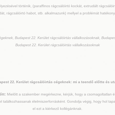
lyezésével történik, (paraffinos rágcsálóirtó kockát, extrudált rágcsálói
át, rágcsálóirtó habot, stb. alkalmazunk) mellyel a problémát hatékony
égeknek, Budapest 22. Kerület rágcsálóirtás vállalkozásoknak, Budapes
Budapest 22. Kerület rágcsálóirtás vállalkozásoknak
pest 22. Kerület
rágcsálóirtás cégeknek: mi a teendő előtte és u
őtt:
Mielőtt a szakember megérkezne, kérjük, hogy a csomagoltatlan éle
el találkozhassanak élelmiszerforrásként. Gondolja végig, hogy hol tapa
el ezt a kiérkező kollégánknak.