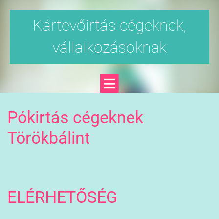
Kártevőirtás cégeknek,
vállalkozásoknak
Pókirtás cégeknek
Törökbálint
ELÉRHETŐSÉG