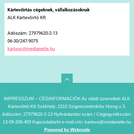
Kártevőirtás cégeknek, vállalkozásoknak
ALK Kártevőirtó Kft
Adószám: 27979620-2-13
06-30/247-9075
kartevo@
medianet
te.hu
IMPRESSZUM – CÉGINFORMÁCIÓK Az oldalt üzemelteti: ALK
Kártevőirtó Kft Székhely: 2310 Szigetszentmiklós Horog u 3.
Adószám: 27979620-2-13 Nyilvántartási szám / Cégjegyzékszám:
13-09-206-459 Kapcsolattartó e-mail cím: kartevo@medianette.hu
Powered by Webnode