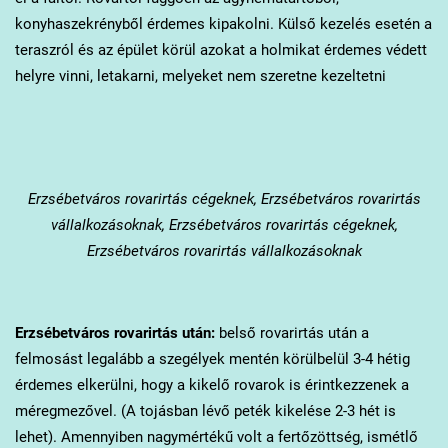
konyhaszekrényből érdemes kipakolni. Külső kezelés esetén a
teraszról és az épület körül azokat a holmikat érdemes védett
helyre vinni, letakarni, melyeket nem szeretne kezeltetni
Erzsébetváros
rovarirtás cégeknek, Erzsébetváros rovarirtás
vállalkozásoknak, Erzsébetváros rovarirtás cégeknek,
Erzsébetváros rovarirtás vállalkozásoknak
Erzsébetváros
rovarirtás után:
belső rovarirtás után a
felmosást legalább a szegélyek mentén körülbelül 3-4 hétig
érdemes elkerülni, hogy a kikelő rovarok is érintkezzenek a
méregmezővel. (A tojásban lévő peték kikelése 2-3 hét is
lehet). Amennyiben nagymértékű volt a fertőzöttség, ismétlő