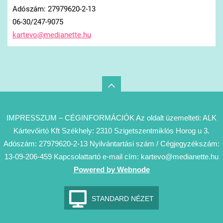
Adószám: 27979620-2-13
06-30/247-9075
kartevo@
medianet
te.hu
IMPRESSZUM – CÉGINFORMÁCIÓK Az oldalt üzemelteti: ALK
Kártevőirtó Kft Székhely: 2310 Szigetszentmiklós Horog u 3.
Adószám: 27979620-2-13 Nyilvántartási szám / Cégjegyzékszám:
13-09-206-459 Kapcsolattartó e-mail cím: kartevo@medianette.hu
Powered by Webnode
STANDARD NÉZET