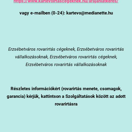
https://www.kartevoirtascegeknek.hu/arajanlatkeres/
vagy e-mailben (0-24): kartevo@medianette.hu
Erzsébetváros
rovarirtás cégeknek, Erzsébetváros rovarirtás
vállalkozásoknak, Erzsébetváros rovarirtás cégeknek,
Erzsébetváros rovarirtás vállalkozásoknak
Részletes információkért (rovarirtás menete, csomagok,
garancia) kérjük, kattintson a Szolgáltatások között az adott
rovarirtásra