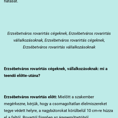
hatását.
Erzsébetváros
rovarirtás cégeknek, Erzsébetváros rovarirtás
vállalkozásoknak, Erzsébetváros rovarirtás cégeknek,
Erzsébetváros rovarirtás vállalkozásoknak
Erzsébetváros
rovarirtás cégeknek, vállalkozásoknak: mi a
teendő előtte-utána?
Erzsébetváros
rovarirtás előtt:
Mielőtt a szakember
megérkezne, kérjük, hogy a csomagoltatlan élelmiszereket
tegye védett helyre, a nagybútorokat körülbelül 10 cm-re húzza
el a faltól. Rovartól függően az ágyneműtartóból,