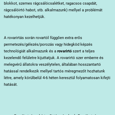
blokkot, szemes rágcsálócsalétket, ragacsos csapdát,
rágcsálóirtó habot, stb. alkalmazunk) mellyel a problémát
hatékonyan kezelhetjük.
A rovarirtás során rovartól függően extra erős
permetezés/gélezés/porozás vagy hidegköd képzés
technológiát alkalmazunk és a
rovarirtó
szert a teljes
kezelendő felületre kijuttatjuk. A rovarirtó szer emberre és
melegvérű állatokra veszélytelen, általában hosszantartó
hatással rendelkezik mellyel tartós méregmezőt hozhatunk
létre, amely körülbelül 4-6 héten keresztül folyamatosan kifejti
hatását.