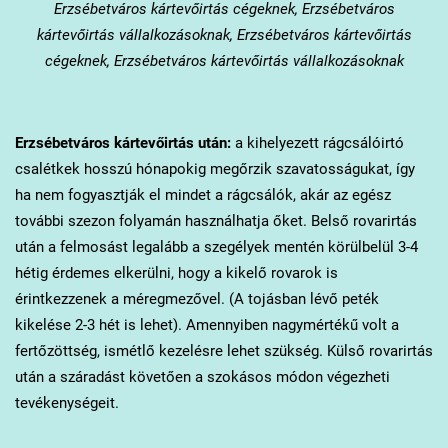
Erzsébetváros
kártevőirtás cégeknek, Erzsébetváros
kártevőirtás vállalkozásoknak, Erzsébetváros kártevőirtás
cégeknek, Erzsébetváros kártevőirtás vállalkozásoknak
Erzsébetváros
kártevőirtás után:
a kihelyezett rágcsálóirtó
csalétkek hosszú hónapokig megőrzik szavatosságukat, így
ha nem fogyasztják el mindet a rágcsálók, akár az egész
további szezon folyamán használhatja őket. Belső rovarirtás
után a felmosást legalább a szegélyek mentén körülbelül 3-4
hétig érdemes elkerülni, hogy a kikelő rovarok is
érintkezzenek a méregmezővel. (A tojásban lévő peték
kikelése 2-3 hét is lehet). Amennyiben nagymértékű volt a
fertőzöttség, ismétlő kezelésre lehet szükség. Külső rovarirtás
után a száradást követően a szokásos módon végezheti
tevékenységeit.