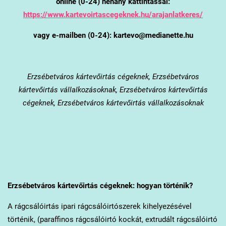
online (0-24) néhány kattintással:
https://www.kartevoirtascegeknek.hu/arajanlatkeres/
vagy e-mailben (0-24): kartevo@medianette.hu
Erzsébetváros
kártevőirtás cégeknek, Erzsébetváros
kártevőirtás vállalkozásoknak, Erzsébetváros kártevőirtás
cégeknek, Erzsébetváros kártevőirtás vállalkozásoknak
Erzsébetváros
kártevőirtás cégeknek: hogyan történik?
A rágcsálóirtás ipari rágcsálóirtószerek kihelyezésével
történik, (paraffinos rágcsálóirtó kockát, extrudált rágcsálóirtó