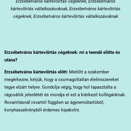
Erzsébetváros
kártevőirtás cégeknek, Erzsébetváros
kártevőirtás vállalkozásoknak, Erzsébetváros kártevőirtás
cégeknek, Erzsébetváros kártevőirtás vállalkozásoknak
Erzsébetváros
kártevőirtás cégeknek: mi a teendő előtte és
utána?
Erzsébetváros
kártevőirtás előtt:
Mielőtt a szakember
megérkezne, kérjük, hogy a csomagoltatlan élelmiszereket
tegye elzárt helyre. Gondolja végig, hogy hol tapasztalta a
rágcsálók jelenlétét és mondja el ezt a kiérkező kollégánknak.
Rovarirtásnál rovartól függően az ágyneműtartóból,
konyhaszekrényből érdemes kipakolni.