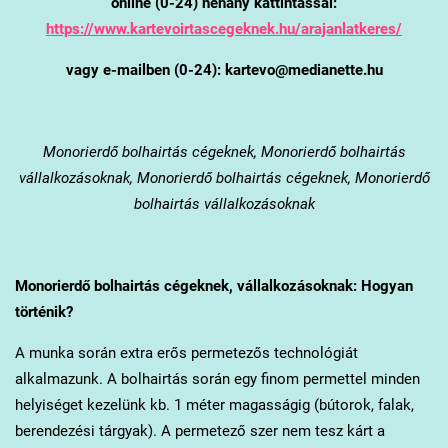
online (0-24) néhány kattintással:
https://www.kartevoirtascegeknek.hu/arajanlatkeres/
vagy e-mailben (0-24): kartevo@medianette.hu
Monorierdő
bolhairtás cégeknek, Monorierdő bolhairtás
vállalkozásoknak, Monorierdő bolhairtás cégeknek, Monorierdő
bolhairtás vállalkozásoknak
Monorierdő
bolhairtás cégeknek, vállalkozásoknak: Hogyan
történik?
A munka során extra erős permetezős technológiát
alkalmazunk. A bolhairtás során egy finom permettel minden
helyiséget kezelünk kb. 1 méter magasságig (bútorok, falak,
berendezési tárgyak). A permetező szer nem tesz kárt a