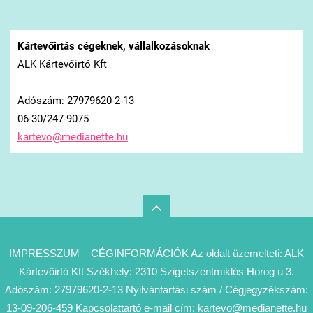
Kártevőirtás cégeknek, vállalkozásoknak
ALK Kártevőirtó Kft
Adószám: 27979620-2-13
06-30/247-9075
kartevo@
medianet
te.hu
IMPRESSZUM – CÉGINFORMÁCIÓK Az oldalt üzemelteti: ALK
Kártevőirtó Kft Székhely: 2310 Szigetszentmiklós Horog u 3.
Adószám: 27979620-2-13 Nyilvántartási szám / Cégjegyzékszám:
13-09-206-459 Kapcsolattartó e-mail cím: kartevo@medianette.hu