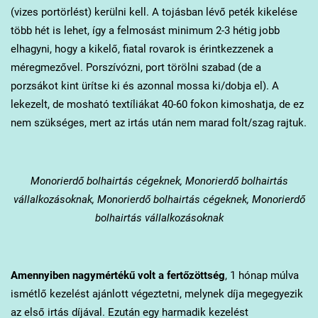
(vizes portörlést) kerülni kell. A tojásban lévő peték kikelése
több hét is lehet, így a felmosást minimum 2-3 hétig jobb
elhagyni, hogy a kikelő, fiatal rovarok is érintkezzenek a
méregmezővel. Porszívózni, port törölni szabad (de a
porzsákot kint ürítse ki és azonnal mossa ki/dobja el). A
lekezelt, de mosható textíliákat 40-60 fokon kimoshatja, de ez
nem szükséges, mert az irtás után nem marad folt/szag rajtuk.
Monorierdő
bolhairtás cégeknek, Monorierdő bolhairtás
vállalkozásoknak, Monorierdő bolhairtás cégeknek, Monorierdő
bolhairtás vállalkozásoknak
Amennyiben nagymértékű volt a fertőzöttség
, 1 hónap múlva
ismétlő kezelést ajánlott végeztetni, melynek díja megegyezik
az első irtás díjával. Ezután egy harmadik kezelést