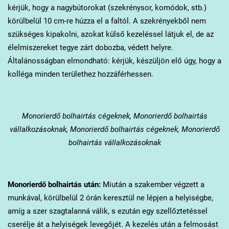
kérjük, hogy a nagybútorokat (szekrénysor, komódok, stb.)
körülbelül 10 cm-re húzza el a faltól. A szekrényekből nem
szükséges kipakolni, azokat külső kezeléssel látjuk el, de az
élelmiszereket tegye zárt dobozba, védett helyre.
Általánosságban elmondható: kérjük, készüljön elő úgy, hogy a
kolléga minden területhez hozzáférhessen.
Monorierdő
bolhairtás cégeknek, Monorierdő bolhairtás
vállalkozásoknak, Monorierdő bolhairtás cégeknek, Monorierdő
bolhairtás vállalkozásoknak
Monorierdő
bolhairtás után:
Miután a szakember végzett a
munkával, körülbelül 2 órán keresztül ne lépjen a helyiségbe,
amíg a szer szagtalanná válik, s ezután egy szellőztetéssel
cserélje át a helyiségek levegőjét. A kezelés után a felmosást