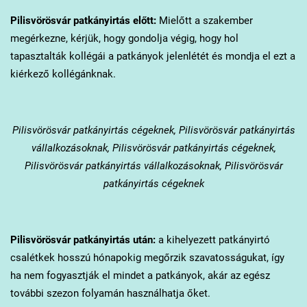
Pilisvörösvár
patkányirtás előtt:
Mielőtt a szakember
megérkezne, kérjük, hogy gondolja végig, hogy hol
tapasztalták kollégái a patkányok jelenlétét és mondja el ezt a
kiérkező kollégánknak.
Pilisvörösvár
patkányirtás cégeknek, Pilisvörösvár patkányirtás
vállalkozásoknak, Pilisvörösvár patkányirtás cégeknek,
Pilisvörösvár patkányirtás vállalkozásoknak, Pilisvörösvár
patkányirtás cégeknek
Pilisvörösvár
patkányirtás után:
a kihelyezett patkányirtó
csalétkek hosszú hónapokig megőrzik szavatosságukat, így
ha nem fogyasztják el mindet a patkányok, akár az egész
további szezon folyamán használhatja őket.