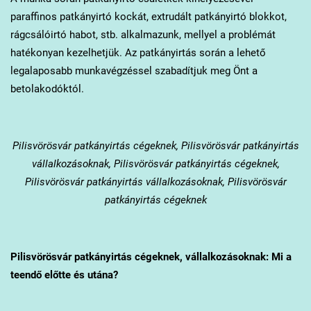
paraffinos patkányirtó kockát, extrudált patkányirtó blokkot,
rágcsálóirtó habot, stb. alkalmazunk, mellyel a problémát
hatékonyan kezelhetjük. Az patkányirtás során a lehető
legalaposabb munkavégzéssel szabadítjuk meg Önt a
betolakodóktól.
Pilisvörösvár
patkányirtás cégeknek, Pilisvörösvár patkányirtás
vállalkozásoknak, Pilisvörösvár patkányirtás cégeknek,
Pilisvörösvár patkányirtás vállalkozásoknak, Pilisvörösvár
patkányirtás cégeknek
Pilisvörösvár
patkányirtás cégeknek, vállalkozásoknak: Mi a
teendő előtte és utána?