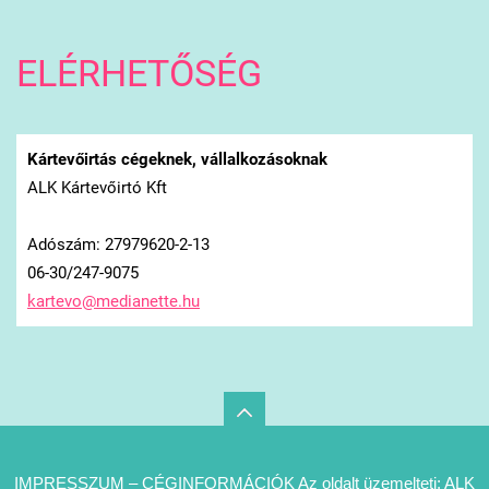
ELÉRHETŐSÉG
Kártevőirtás cégeknek, vállalkozásoknak
ALK Kártevőirtó Kft
Adószám: 27979620-2-13
06-30/247-9075
kartevo@
medianet
te.hu
IMPRESSZUM – CÉGINFORMÁCIÓK Az oldalt üzemelteti: ALK