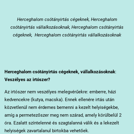
Herceghalom
csótányirtás cégeknek, Herceghalom
csótányirtás vállalkozásoknak, Herceghalom csótányirtás
cégeknek, Herceghalom csótányirtás vállalkozásoknak
Herceghalom
csótányirtás cégeknek, vállalkozásoknak
:
Veszélyes az irtószer?
Az irtószer nem veszélyes melegvérűekre: emberre, házi
kedvencekre (kutya, macska). Ennek ellenére irtás után
közvetlenül nem érdemes bemenni a kezelt helyiségekbe,
amíg a permetezőszer meg nem szárad, amely körülbelül 2
óra. Ezalatt színtelenné és szagtalanná válik és a lekezelt
helyiségek zavartalanul birtokba vehetőek.