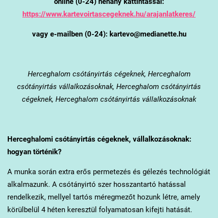
online (0-24) néhány kattintással:
https://www.kartevoirtascegeknek.hu/arajanlatkeres/
vagy e-mailben (0-24): kartevo@medianette.hu
Herceghalom
csótányirtás cégeknek, Herceghalom
csótányirtás vállalkozásoknak, Herceghalom csótányirtás
cégeknek, Herceghalom csótányirtás vállalkozásoknak
Herceghalom
i csótányirtás cégeknek, vállalkozásoknak:
hogyan történik?
A munka során extra erős permetezés és gélezés technológiát
alkalmazunk. A csótányirtó szer hosszantartó hatással
rendelkezik, mellyel tartós méregmezőt hozunk létre, amely
körülbelül 4 héten keresztül folyamatosan kifejti hatását.