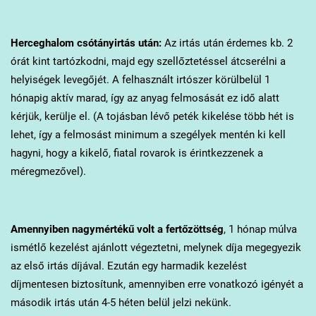
Herceghalom
csótányirtás után:
Az irtás után érdemes kb. 2
órát kint tartózkodni, majd egy szellőztetéssel átcserélni a
helyiségek levegőjét. A felhasznált irtószer körülbelül 1
hónapig aktív marad, így az anyag felmosását ez idő alatt
kérjük, kerülje el. (A tojásban lévő peték kikelése több hét is
lehet, így a felmosást minimum a szegélyek mentén ki kell
hagyni, hogy a kikelő, fiatal rovarok is érintkezzenek a
méregmezővel).
Amennyiben nagymértékű volt a fertőzöttség
, 1 hónap múlva
ismétlő kezelést ajánlott végeztetni, melynek díja megegyezik
az első irtás díjával. Ezután egy harmadik kezelést
díjmentesen biztosítunk, amennyiben erre vonatkozó igényét a
második irtás után 4-5 héten belül jelzi nekünk.