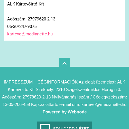
ALK Kártevőirtó Kft
Adószám: 27979620-2-13
06-30/247-9075
kartevo@
medianet
te.hu
IMPRESSZUM – CÉGINFORMÁCIÓK Az oldalt üzemelteti: ALK
Kártevőirtó Kft Székhely: 2310 Szigetszentmiklós Horog u 3.
Adószám: 27979620-2-13 Nyilvántartási szám / Cégjegyzékszám:
13-09-206-459 Kapcsolattartó e-mail cím: kartevo@medianette.hu
Powered by Webnode
STANDARD NÉZET