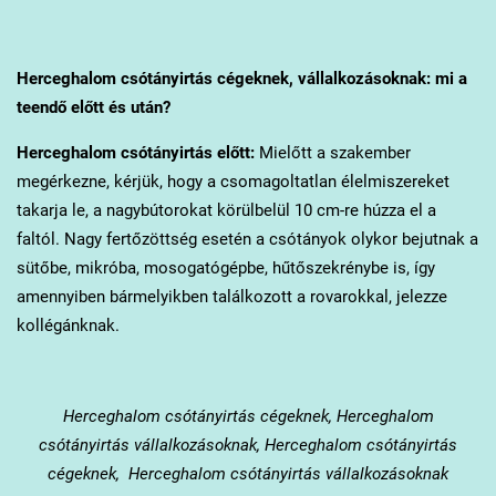
Herceghalom
csótányirtás cégeknek, vállalkozásoknak: mi a
teendő előtt és után?
Herceghalom
csótányirtás előtt:
Mielőtt a szakember
megérkezne, kérjük, hogy a csomagoltatlan élelmiszereket
takarja le, a nagybútorokat körülbelül 10 cm-re húzza el a
faltól. Nagy fertőzöttség esetén a csótányok olykor bejutnak a
sütőbe, mikróba, mosogatógépbe, hűtőszekrénybe is, így
amennyiben bármelyikben találkozott a rovarokkal, jelezze
kollégánknak.
Herceghalom
csótányirtás cégeknek, Herceghalom
csótányirtás vállalkozásoknak, Herceghalom csótányirtás
cégeknek, Herceghalom csótányirtás vállalkozásoknak