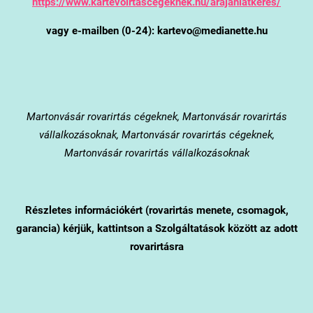
https://www.kartevoirtascegeknek.hu/arajanlatkeres/
vagy e-mailben (0-24): kartevo@medianette.hu
Martonvásár
rovarirtás cégeknek, Martonvásár rovarirtás
vállalkozásoknak, Martonvásár rovarirtás cégeknek,
Martonvásár rovarirtás vállalkozásoknak
Részletes információkért (rovarirtás menete, csomagok,
garancia) kérjük, kattintson a Szolgáltatások között az adott
rovarirtásra