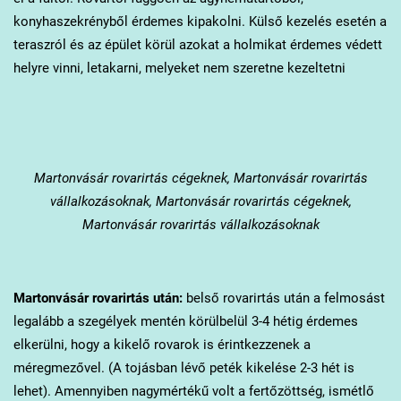
konyhaszekrényből érdemes kipakolni. Külső kezelés esetén a
teraszról és az épület körül azokat a holmikat érdemes védett
helyre vinni, letakarni, melyeket nem szeretne kezeltetni
Martonvásár
rovarirtás cégeknek, Martonvásár rovarirtás
vállalkozásoknak, Martonvásár rovarirtás cégeknek,
Martonvásár rovarirtás vállalkozásoknak
Martonvásár
rovarirtás után:
belső rovarirtás után a felmosást
legalább a szegélyek mentén körülbelül 3-4 hétig érdemes
elkerülni, hogy a kikelő rovarok is érintkezzenek a
méregmezővel. (A tojásban lévő peték kikelése 2-3 hét is
lehet). Amennyiben nagymértékű volt a fertőzöttség, ismétlő