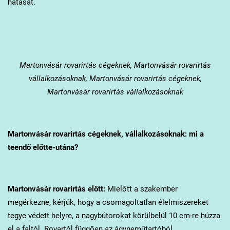
hatását.
Martonvásár
rovarirtás cégeknek, Martonvásár rovarirtás
vállalkozásoknak, Martonvásár rovarirtás cégeknek,
Martonvásár rovarirtás vállalkozásoknak
Martonvásár
rovarirtás cégeknek, vállalkozásoknak: mi a
teendő előtte-utána?
Martonvásár
rovarirtás előtt:
Mielőtt a szakember
megérkezne, kérjük, hogy a csomagoltatlan élelmiszereket
tegye védett helyre, a nagybútorokat körülbelül 10 cm-re húzza
el a faltól. Rovartól függően az ágyneműtartóból,