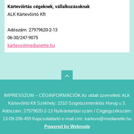
Kártevőirtás cégeknek, vállalkozásoknak
ALK Kártevőirtó Kft
Adószám: 27979620-2-13
06-30/247-9075
kartevo@
medianet
te.hu
IMPRESSZUM – CÉGINFORMÁCIÓK Az oldalt üzemelteti: ALK
Kártevőirtó Kft Székhely: 2310 Szigetszentmiklós Horog u 3.
Adószám: 27979620-2-13 Nyilvántartási szám / Cégjegyzékszám:
13-09-206-459 Kapcsolattartó e-mail cím: kartevo@medianette.hu
Powered by Webnode