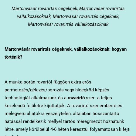
Martonvásár
rovarirtás cégeknek, Martonvásár rovarirtás
vállalkozásoknak, Martonvásár rovarirtás cégeknek,
Martonvásár rovarirtás vállalkozásoknak
Martonvásár
rovarirtás cégeknek, vállalkozásoknak: hogyan
történik?
A munka során rovartól függően extra erős
permetezés/gélezés/porozás vagy hidegköd képzés
technológiát alkalmazunk és a
rovarirtó
szert a teljes
kezelendő felületre kijuttatjuk. A rovarirtó szer emberre és
melegvérű állatokra veszélytelen, általában hosszantartó
hatással rendelkezik mellyel tartós méregmezőt hozhatunk
létre, amely körülbelül 4-6 héten keresztül folyamatosan kifejti