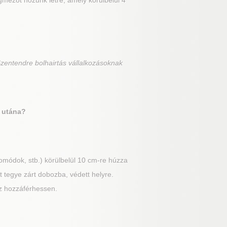
gmezőt hozunk létre, amely körülbelül 4
zentendre bolhairtás vállalkozásoknak
s utána?
omódok, stb.) körülbelül 10 cm-re húzza
t tegye zárt dobozba, védett helyre.
ez hozzáférhessen.