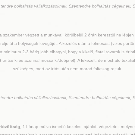
tendre bolhairtás vállalkozásoknak, Szentendre bolhairtás cégeknek, S
 szakember végzett a munkával, körülbelül 2 órán keresztül ne lépjen
rélje át a helyiségek levegőjét. A kezelés után a felmosást (vizes portörl
ást minimum 2-3 hétig jobb elhagyni, hogy a kikelő, fiatal rovarok is é
t ürítse ki és azonnal mossa ki/dobja el). A lekezelt, de mosható textí
szükséges, mert az irtás után nem marad folt/szag rajtuk.
tendre bolhairtás vállalkozásoknak, Szentendre bolhairtás cégeknek, S
rtőzöttség
, 1 hónap múlva ismétlő kezelést ajánlott végeztetni, melynek