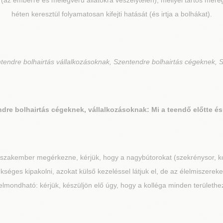
 (az emberre és melegvérű állatokra veszélytelen), mellyel tartós mére
héten keresztül folyamatosan kifejti hatását (és irtja a bolhákat).
tendre bolhairtás vállalkozásoknak, Szentendre bolhairtás cégeknek, S
ndre
bolhairtás cégeknek, vállalkozásoknak: Mi a teendő előtte é
 szakember megérkezne, kérjük, hogy a nagybútorokat (szekrénysor, k
kséges kipakolni, azokat külső kezeléssel látjuk el, de az élelmiszereke
lmondható: kérjük, készüljön elő úgy, hogy a kolléga minden területh