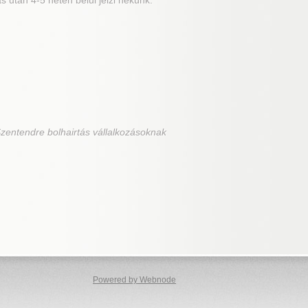
 után 4-5 héten belül jelzi nekünk.
zentendre bolhairtás vállalkozásoknak
Powered by Webnode