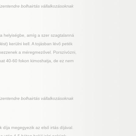
zentendre bolhairtás vállalkozásoknak
 a helyiségbe, amíg a szer szagtalanná
ést) kerülni kell. A tojásban lévő peték
rintkezzenek a méregmezővel. Porszívózni,
liákat 40-60 fokon kimoshatja, de ez nem
zentendre bolhairtás vállalkozásoknak
 díja megegyezik az első irtás díjával.