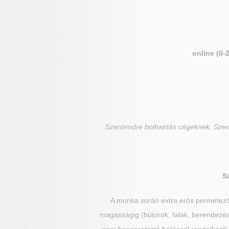
online (0-
Szentendre
bolhairtás cégeknek, Szen
S
A munka során extra erős permetezős
magasságig (bútorok, falak, berendezési