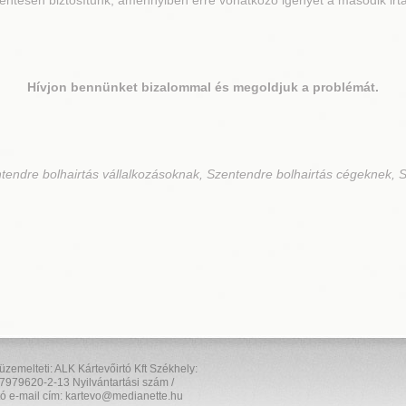
ntesen biztosítunk, amennyiben erre vonatkozó igényét a második irtás
Hívjon bennünket bizalommal és megoldjuk a problémát.
tendre bolhairtás vállalkozásoknak, Szentendre bolhairtás cégeknek, S
elteti: ALK Kártevőirtó Kft Székhely:
7979620-2-13 Nyilvántartási szám /
ó e-mail cím: kartevo@medianette.hu