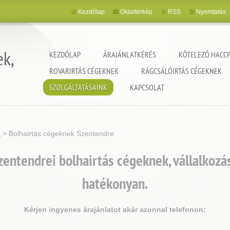
Kezdőlap
Oldaltérkép
RSS
Nyomtatás
ek,
KEZDŐLAP
ÁRAJÁNLATKÉRÉS
KÖTELEZŐ HACCP
ROVARIRTÁS CÉGEKNEK
RÁGCSÁLÓIRTÁS CÉGEKNEK
SZOLGÁLTATÁSAINK
KAPCSOLAT
s
>
Bolhairtás cégeknek Szentendre
entendrei bolhairtás cégeknek, vállalkoz
hatékonyan.
Kérjen ingyenes árajánlatot akár azonnal telefonon: