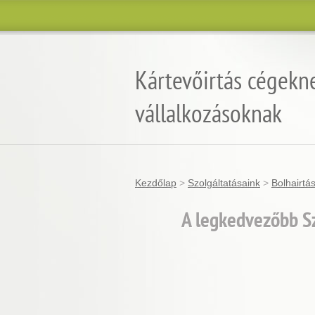
Kártevőirtás cégekn
vállalkozásoknak
Kezdőlap
>
Szolgáltatásaink
>
Bolhairtá
A legkedvezőbb Sz