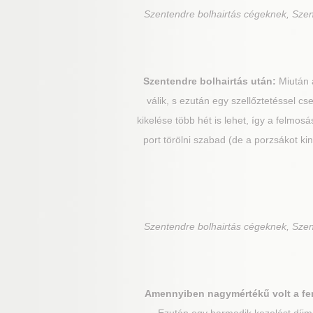
Szentendre
bolhairtás cégeknek, Szen
Szentendre
bolhairtás után:
Miután a
válik, s ezután egy szellőztetéssel cse
kikelése több hét is lehet, így a felmos
port törölni szabad (de a porzsákot kin
Szentendre
bolhairtás cégeknek, Szen
Amennyiben nagymértékű volt a fe