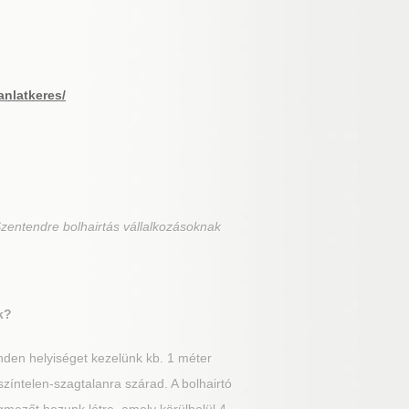
anlatkeres/
zentendre bolhairtás vállalkozásoknak
k?
nden helyiséget kezelünk kb. 1 méter
zíntelen-szagtalanra szárad. A bolhairtó