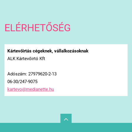
ELÉRHETŐSÉG
Kártevőirtás cégeknek, vállalkozásoknak
ALK Kártevőirtó Kft
Adószám: 27979620-2-13
06-30/247-9075
kartevo@
medianet
te.hu