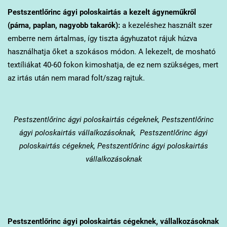
Pestszentlőrinc
ágyi poloskairtás a kezelt ágyneműkről
(párna, paplan, nagyobb takarók):
a kezeléshez használt szer
emberre nem ártalmas, így tiszta ágyhuzatot rájuk húzva
használhatja őket a szokásos módon. A lekezelt, de mosható
textíliákat 40-60 fokon kimoshatja, de ez nem szükséges, mert
az irtás után nem marad folt/szag rajtuk.
Pestszentlőrinc
ágyi poloskairtás cégeknek, Pestszentlőrinc
ágyi poloskairtás vállalkozásoknak, Pestszentlőrinc ágyi
poloskairtás cégeknek, Pestszentlőrinc ágyi poloskairtás
vállalkozásoknak
Pestszentlőrinc
ágyi poloskairtás cégeknek, vállalkozásoknak