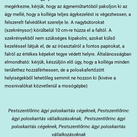
megérkezne, kérjük, hogy az ágyneműtartóból pakoljon ki az
ágy mellé, hogy a kolléga teljes ágykezelést is végezhessen, a
felszerelt falvédőket szerelje le. A nagybútorokat
(szekrénysor) körülbelül 10 cm-re húzza el a faltól. A
szekrényekből nem szükséges kipakolni, azokat külső
kezeléssel látjuk el, de az íróasztalról a fontos papírokat, a
falról az értékes képeket tegye védett helyre. Általánosságban
elmondható: kérjük, készüljön elő úgy, hogy a kolléga minden
területhez hozzáférhessen, de a poloskafertőzött
helyiségekből lehetőleg semmit ne hozzon ki (kivéve a
mosnivalókat közvetlenül a mosógépbe)
Pestszentlőrinc
ágyi poloskairtás cégeknek, Pestszentlőrinc
ágyi poloskairtás vállalkozásoknak, Pestszentlőrinc ágyi
poloskairtás cégeknek, Pestszentlőrinc ágyi poloskairtás
vállalkozásoknak