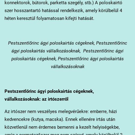
konnektorok, bútorok, parketta szegély, stb.) A poloskairtó
szer hosszantartó hatással rendelkezik, amely körülbelül 4
héten keresztül folyamatosan kifejti hatását.
Pestszentlőrinc
ágyi poloskairtás cégeknek, Pestszentlőrinc
ágyi poloskairtás vállalkozásoknak, Pestszentlőrinc ágyi
poloskairtás cégeknek, Pestszentlőrinc ágyi poloskairtás
vállalkozásoknak
Pestszentlőrinc
ágyi poloskairtás cégeknek,
vállalkozásoknak: az irtószerről
Az irtószer nem veszélyes melegvérűekre: emberre, házi
kedvencekre (kutya, macska). Ennek ellenére irtás után
közvetlenül nem érdemes bemenni a kezelt helyiségekbe,
amíg a permetezőszer meg nem szárad, amely körülbelül 2