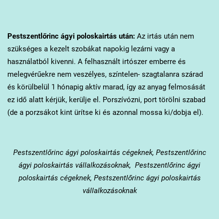
Pestszentlőrinc
ágyi poloskairtás után:
Az irtás után nem
szükséges a kezelt szobákat napokig lezárni vagy a
használatból kivenni. A felhasznált irtószer emberre és
melegvérűekre nem veszélyes, színtelen- szagtalanra szárad
és körülbelül 1 hónapig aktív marad, így az anyag felmosását
ez idő alatt kérjük, kerülje el. Porszívózni, port törölni szabad
(de a porzsákot kint ürítse ki és azonnal mossa ki/dobja el).
Pestszentlőrinc
ágyi poloskairtás cégeknek, Pestszentlőrinc
ágyi poloskairtás vállalkozásoknak, Pestszentlőrinc ágyi
poloskairtás cégeknek, Pestszentlőrinc ágyi poloskairtás
vállalkozásoknak