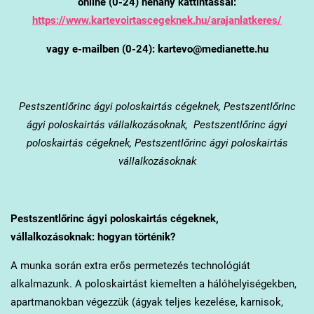
online (0-24) néhány kattintással:
https://www.kartevoirtascegeknek.hu/arajanlatkeres/
vagy e-mailben (0-24): kartevo@medianette.hu
Pestszentlőrinc
ágyi poloskairtás cégeknek, Pestszentlőrinc
ágyi poloskairtás vállalkozásoknak, Pestszentlőrinc ágyi
poloskairtás cégeknek, Pestszentlőrinc ágyi poloskairtás
vállalkozásoknak
Pestszentlőrinc
ágyi poloskairtás cégeknek,
vállalkozásoknak: hogyan történik?
A munka során extra erős permetezés technológiát
alkalmazunk. A poloskairtást kiemelten a hálóhelyiségekben,
apartmanokban végezzük (ágyak teljes kezelése, karnisok,