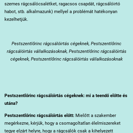
szemes rágcsálócsalétket, ragacsos csapdát, rágcsálóirtó
habot, stb. alkalmazunk) mellyel a problémát hatékonyan
kezelhetjük.
Pestszentlőrinc
rágcsálóirtás cégeknek, Pestszentlőrinc
rágcsálóirtás vállalkozásoknak, Pestszentlőrinc rágcsálóirtás
cégeknek, Pestszentlőrinc rágcsálóirtás vállalkozásoknak
Pestszentlőrinc
rágcsálóirtás cégeknek: mi a teendő előtte és
utána?
Pestszentlőrinc
rágcsálóirtás előtt:
Mielőtt a szakember
megérkezne, kérjük, hogy a csomagoltatlan élelmiszereket
tegye elzárt helyre, hogy a rágcsálók csak a kihelyezett