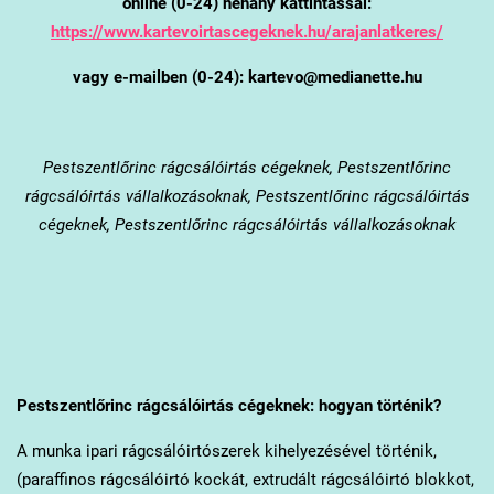
online (0-24) néhány kattintással:
https://www.kartevoirtascegeknek.hu/arajanlatkeres/
vagy e-mailben (0-24): kartevo@medianette.hu
Pestszentlőrinc
rágcsálóirtás cégeknek, Pestszentlőrinc
rágcsálóirtás vállalkozásoknak, Pestszentlőrinc rágcsálóirtás
cégeknek, Pestszentlőrinc rágcsálóirtás vállalkozásoknak
Pestszentlőrinc
rágcsálóirtás cégeknek: hogyan történik?
A munka ipari rágcsálóirtószerek kihelyezésével történik,
(paraffinos rágcsálóirtó kockát, extrudált rágcsálóirtó blokkot,