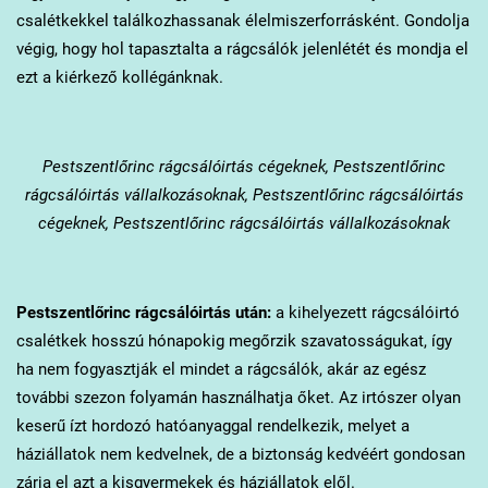
csalétkekkel találkozhassanak élelmiszerforrásként. Gondolja
végig, hogy hol tapasztalta a rágcsálók jelenlétét és mondja el
ezt a kiérkező kollégánknak.
Pestszentlőrinc
rágcsálóirtás cégeknek, Pestszentlőrinc
rágcsálóirtás vállalkozásoknak, Pestszentlőrinc rágcsálóirtás
cégeknek, Pestszentlőrinc rágcsálóirtás vállalkozásoknak
Pestszentlőrinc
rágcsálóirtás után:
a kihelyezett rágcsálóirtó
csalétkek hosszú hónapokig megőrzik szavatosságukat, így
ha nem fogyasztják el mindet a rágcsálók, akár az egész
további szezon folyamán használhatja őket. Az irtószer olyan
keserű ízt hordozó hatóanyaggal rendelkezik, melyet a
háziállatok nem kedvelnek, de a biztonság kedvéért gondosan
zárja el azt a kisgyermekek és háziállatok elől.