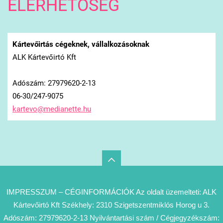
ELÉRHETŐSÉG
Kártevőirtás cégeknek, vállalkozásoknak
ALK Kártevőirtó Kft
Adószám: 27979620-2-13
06-30/247-9075
kartevo@
medianet
te.hu
IMPRESSZUM – CÉGINFORMÁCIÓK Az oldalt üzemelteti: ALK
Kártevőirtó Kft Székhely: 2310 Szigetszentmiklós Horog u 3.
Adószám: 27979620-2-13 Nyilvántartási szám / Cégjegyzékszám: