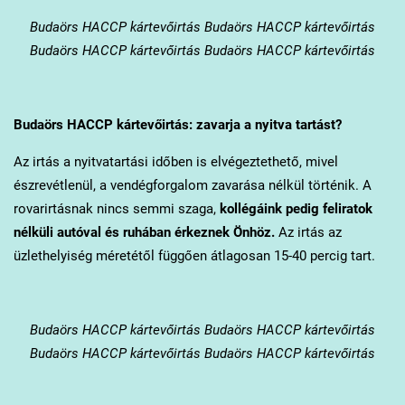
Budaörs
HACCP kártevőirtás Budaörs HACCP kártevőirtás
Budaörs HACCP kártevőirtás Budaörs HACCP kártevőirtás
Budaörs
HACCP kártevőirtás: zavarja a nyitva tartást?
Az irtás a nyitvatartási időben is elvégeztethető, mivel
észrevétlenül, a vendégforgalom zavarása nélkül történik. A
rovarirtásnak nincs semmi szaga,
kollégáink pedig feliratok
nélküli autóval és ruhában érkeznek Önhöz.
Az irtás az
üzlethelyiség méretétől függően átlagosan 15-40 percig tart.
Budaörs
HACCP kártevőirtás Budaörs HACCP kártevőirtás
Budaörs HACCP kártevőirtás Budaörs HACCP kártevőirtás