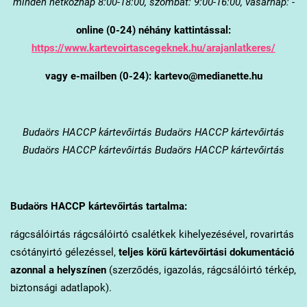
minden hétköznap 8:00-18:00, szombat: 9:00-16:00, vasárnap: -
online (0-24) néhány kattintással:
https://www.kartevoirtascegeknek.hu/arajanlatkeres/
vagy e-mailben (0-24): kartevo@medianette.hu
Budaörs
HACCP kártevőirtás Budaörs HACCP kártevőirtás
Budaörs HACCP kártevőirtás Budaörs HACCP kártevőirtás
Budaörs
HACCP kártevőirtás tartalma:
rágcsálóirtás rágcsálóirtó csalétkek kihelyezésével, rovarirtás
csótányirtó gélezéssel,
teljes körű kártevőirtási dokumentáció
azonnal a helyszínen
(szerződés, igazolás, rágcsálóirtó térkép,
biztonsági adatlapok).