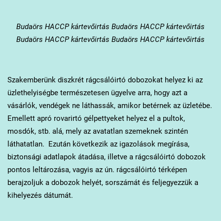
Budaörs
HACCP kártevőirtás Budaörs HACCP kártevőirtás
Budaörs HACCP kártevőirtás Budaörs HACCP kártevőirtás
Szakemberünk diszkrét rágcsálóirtó dobozokat helyez ki az
üzlethelyiségbe természetesen ügyelve arra, hogy azt a
vásárlók, vendégek ne láthassák, amikor betérnek az üzletébe.
Emellett apró rovarirtó gélpettyeket helyez el a pultok,
mosdók, stb. alá, mely az avatatlan szemeknek szintén
láthatatlan. Ezután következik az igazolások megírása,
biztonsági adatlapok átadása, illetve a rágcsálóirtó dobozok
pontos leltározása, vagyis az ún. rágcsálóirtó térképen
berajzoljuk a dobozok helyét, sorszámát és feljegyezzük a
kihelyezés dátumát.