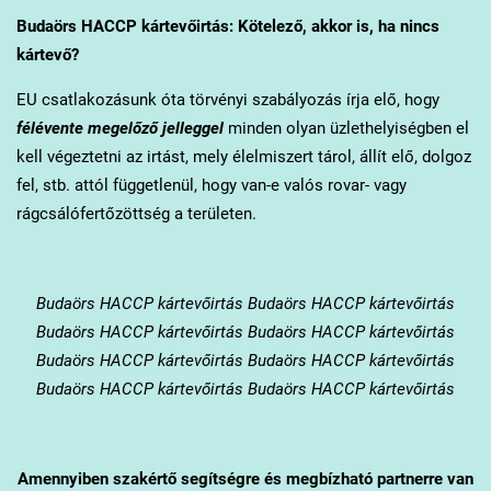
Budaörs
HACCP kártevőirtás: Kötelező, akkor is, ha nincs
kártevő?
EU csatlakozásunk óta törvényi szabályozás írja elő, hogy
félévente megelőző jelleggel
minden olyan üzlethelyiségben el
kell végeztetni az irtást, mely élelmiszert tárol, állít elő, dolgoz
fel, stb. attól függetlenül, hogy van-e valós rovar- vagy
rágcsálófertőzöttség a területen.
Budaörs
HACCP kártevőirtás Budaörs HACCP kártevőirtás
Budaörs HACCP kártevőirtás Budaörs HACCP kártevőirtás
Budaörs HACCP kártevőirtás Budaörs HACCP kártevőirtás
Budaörs HACCP kártevőirtás Budaörs HACCP kártevőirtás
Amennyiben szakértő segítségre és megbízható partnerre van