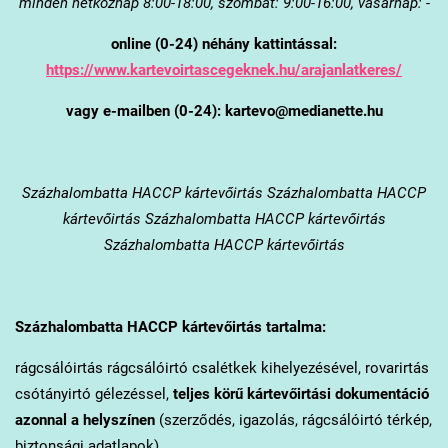
minden hétköznap 8:00-18:00, szombat: 9:00-16:00, vasárnap: -
online (0-24) néhány kattintással:
https://www.kartevoirtascegeknek.hu/arajanlatkeres/
vagy e-mailben (0-24): kartevo@medianette.hu
Százhalombatta
HACCP kártevőirtás Százhalombatta HACCP
kártevőirtás Százhalombatta HACCP kártevőirtás
Százhalombatta HACCP kártevőirtás
Százhalombatta
HACCP kártevőirtás tartalma:
rágcsálóirtás rágcsálóirtó csalétkek kihelyezésével, rovarirtás
csótányirtó gélezéssel,
teljes körű kártevőirtási dokumentáció
azonnal a helyszínen
(szerződés, igazolás, rágcsálóirtó térkép,
biztonsági adatlapok).