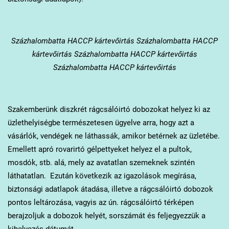
Százhalombatta
HACCP kártevőirtás Százhalombatta HACCP
kártevőirtás Százhalombatta HACCP kártevőirtás
Százhalombatta HACCP kártevőirtás
Szakemberünk diszkrét rágcsálóirtó dobozokat helyez ki az
üzlethelyiségbe természetesen ügyelve arra, hogy azt a
vásárlók, vendégek ne láthassák, amikor betérnek az üzletébe.
Emellett apró rovarirtó gélpettyeket helyez el a pultok,
mosdók, stb. alá, mely az avatatlan szemeknek szintén
láthatatlan. Ezután következik az igazolások megírása,
biztonsági adatlapok átadása, illetve a rágcsálóirtó dobozok
pontos leltározása, vagyis az ún. rágcsálóirtó térképen
berajzoljuk a dobozok helyét, sorszámát és feljegyezzük a
kihelyezés dátumát.