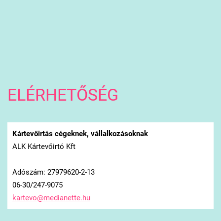
ELÉRHETŐSÉG
Kártevőirtás cégeknek, vállalkozásoknak
ALK Kártevőirtó Kft
Adószám: 27979620-2-13
06-30/247-9075
kartevo@
medianet
te.hu