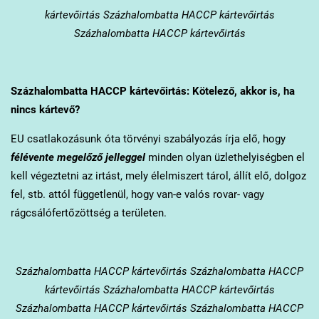
kártevőirtás Százhalombatta HACCP kártevőirtás
Százhalombatta HACCP kártevőirtás
Százhalombatta
HACCP kártevőirtás: Kötelező, akkor is, ha
nincs kártevő?
EU csatlakozásunk óta törvényi szabályozás írja elő, hogy
félévente megelőző jelleggel
minden olyan üzlethelyiségben el
kell végeztetni az irtást, mely élelmiszert tárol, állít elő, dolgoz
fel, stb. attól függetlenül, hogy van-e valós rovar- vagy
rágcsálófertőzöttség a területen.
Százhalombatta
HACCP kártevőirtás Százhalombatta HACCP
kártevőirtás Százhalombatta HACCP kártevőirtás
Százhalombatta HACCP kártevőirtás Százhalombatta HACCP