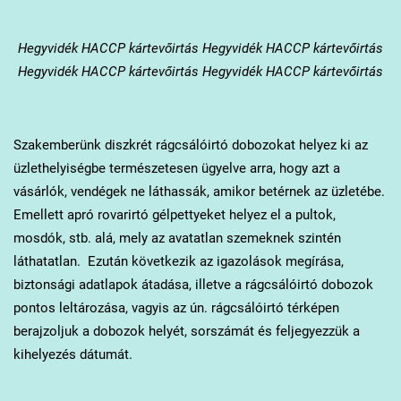
Hegyvidék
HACCP kártevőirtás Hegyvidék HACCP kártevőirtás
Hegyvidék HACCP kártevőirtás Hegyvidék HACCP kártevőirtás
Szakemberünk diszkrét rágcsálóirtó dobozokat helyez ki az
üzlethelyiségbe természetesen ügyelve arra, hogy azt a
vásárlók, vendégek ne láthassák, amikor betérnek az üzletébe.
Emellett apró rovarirtó gélpettyeket helyez el a pultok,
mosdók, stb. alá, mely az avatatlan szemeknek szintén
láthatatlan. Ezután következik az igazolások megírása,
biztonsági adatlapok átadása, illetve a rágcsálóirtó dobozok
pontos leltározása, vagyis az ún. rágcsálóirtó térképen
berajzoljuk a dobozok helyét, sorszámát és feljegyezzük a
kihelyezés dátumát.