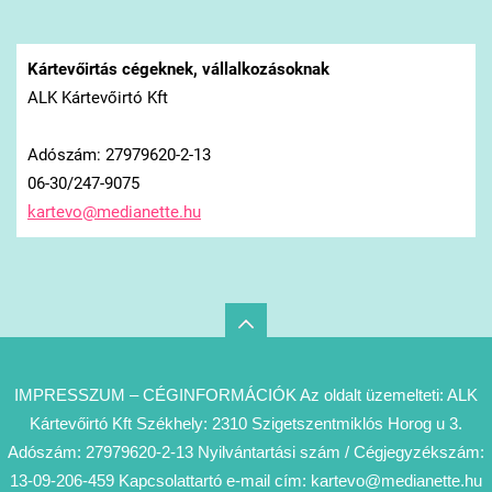
Kártevőirtás cégeknek, vállalkozásoknak
ALK Kártevőirtó Kft
Adószám: 27979620-2-13
06-30/247-9075
kartevo@
medianet
te.hu
IMPRESSZUM – CÉGINFORMÁCIÓK Az oldalt üzemelteti: ALK
Kártevőirtó Kft Székhely: 2310 Szigetszentmiklós Horog u 3.
Adószám: 27979620-2-13 Nyilvántartási szám / Cégjegyzékszám:
13-09-206-459 Kapcsolattartó e-mail cím: kartevo@medianette.hu