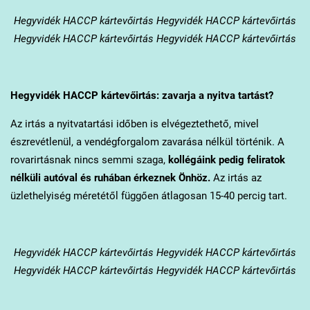
Hegyvidék
HACCP kártevőirtás Hegyvidék HACCP kártevőirtás
Hegyvidék HACCP kártevőirtás Hegyvidék HACCP kártevőirtás
Hegyvidék
HACCP kártevőirtás: zavarja a nyitva tartást?
Az irtás a nyitvatartási időben is elvégeztethető, mivel
észrevétlenül, a vendégforgalom zavarása nélkül történik. A
rovarirtásnak nincs semmi szaga,
kollégáink pedig feliratok
nélküli autóval és ruhában érkeznek Önhöz.
Az irtás az
üzlethelyiség méretétől függően átlagosan 15-40 percig tart.
Hegyvidék
HACCP kártevőirtás Hegyvidék HACCP kártevőirtás
Hegyvidék HACCP kártevőirtás Hegyvidék HACCP kártevőirtás