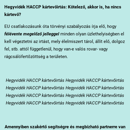
Hegyvidék
HACCP kártevőirtás: Kötelező, akkor is, ha nincs
kártevő?
EU csatlakozásunk óta törvényi szabályozás írja elő, hogy
félévente megelőző jelleggel
minden olyan üzlethelyiségben el
kell végeztetni az irtást, mely élelmiszert tárol, állít elő, dolgoz
fel, stb. attól függetlenül, hogy van-e valós rovar- vagy
rágcsálófertőzöttség a területen.
Hegyvidék
HACCP kártevőirtás Hegyvidék HACCP kártevőirtás
Hegyvidék HACCP kártevőirtás Hegyvidék HACCP kártevőirtás
Hegyvidék HACCP kártevőirtás Hegyvidék HACCP kártevőirtás
Hegyvidék HACCP kártevőirtás Hegyvidék HACCP kártevőirtás
Amennyiben szakértő segítségre és megbízható partnerre van