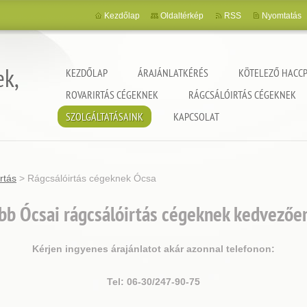
Kezdőlap
Oldaltérkép
RSS
Nyomtatás
ek,
KEZDŐLAP
ÁRAJÁNLATKÉRÉS
KÖTELEZŐ HACCP
ROVARIRTÁS CÉGEKNEK
RÁGCSÁLÓIRTÁS CÉGEKNEK
SZOLGÁLTATÁSAINK
KAPCSOLAT
rtás
>
Rágcsálóirtás cégeknek Ócsa
bb Ócsai rágcsálóirtás cégeknek kedvezően
Kérjen ingyenes árajánlatot akár azonnal telefonon:
Tel: 06-30/247-90-75