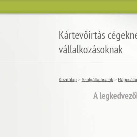
Kártevőirtás cégekn
vállalkozásoknak
Kezdőlap
>
Szolgáltatásaink
>
Rágcsálói
A legkedvező