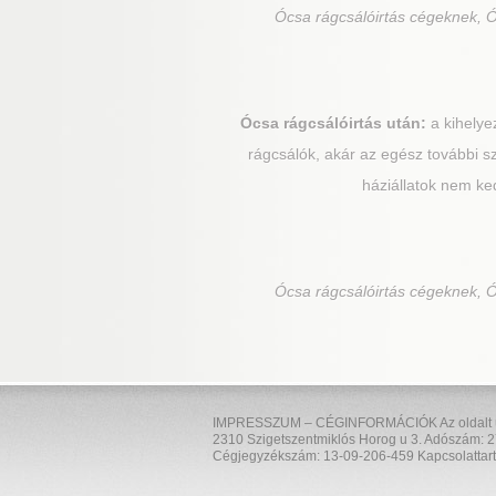
Ócsa
rágcsálóirtás cégeknek, Ó
Ócsa
rágcsálóirtás után:
a kihelye
rágcsálók, akár az egész további s
háziállatok nem ke
Ócsa
rágcsálóirtás cégeknek, Ó
IMPRESSZUM – CÉGINFORMÁCIÓK Az oldalt üzem
2310 Szigetszentmiklós Horog u 3. Adószám: 2
Cégjegyzékszám: 13-09-206-459 Kapcsolattart