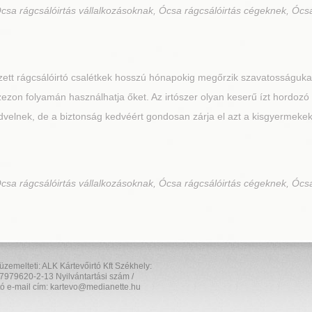
csa rágcsálóirtás vállalkozásoknak, Ócsa rágcsálóirtás cégeknek, Ócsa
zett rágcsálóirtó csalétkek hosszú hónapokig megőrzik szavatosságukat
zezon folyamán használhatja őket. Az irtószer olyan keserű ízt hordozó
dvelnek, de a biztonság kedvéért gondosan zárja el azt a kisgyermekek é
csa rágcsálóirtás vállalkozásoknak, Ócsa rágcsálóirtás cégeknek, Ócsa
elteti: ALK Kártevőirtó Kft Székhely:
7979620-2-13 Nyilvántartási szám /
ó e-mail cím: kartevo@medianette.hu