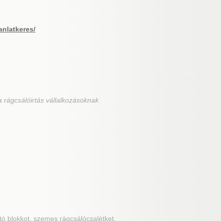
anlatkeres/
 rágcsálóirtás vállalkozásoknak
rtó blokkot, szemes rágcsálócsalétket,