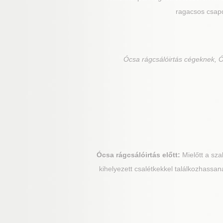
ragacsos csapd
Ócsa
rágcsálóirtás cégeknek, Ó
Ócsa
rágcsálóirtás előtt:
Mielőtt a sza
kihelyezett csalétkekkel találkozhassan