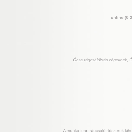
online (0-
Ócsa
rágcsálóirtás cégeknek, Ó
A munka ipari rágcsálóirtószerek kihe