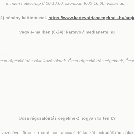
minden hétköznap 8:00-18:00, szombat: 9:00-16:00, vasárnap: -
24) néhány kattintással:
https://www.kartevoirtascegeknek.hu/araj
vagy e-mailben (0-24): kartevo@medianette.hu
csa rágcsálóirtás vállalkozásoknak, Ócsa rágcsálóirtás cégeknek, Ócsa
Ócsa
rágcsálóirtás cégeknek: hogyan történik?
lyezésével történik, (paraffinos rágcsálóirtó kockát, extrudált rágcsálói