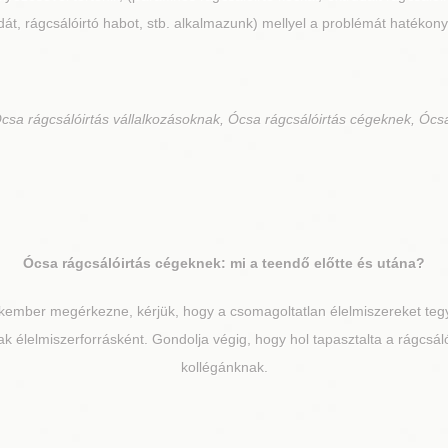
át, rágcsálóirtó habot, stb. alkalmazunk) mellyel a problémát hatékony
csa rágcsálóirtás vállalkozásoknak, Ócsa rágcsálóirtás cégeknek, Ócsa
Ócsa
rágcsálóirtás cégeknek: mi a teendő előtte és utána?
kember megérkezne, kérjük, hogy a csomagoltatlan élelmiszereket tegy
ak élelmiszerforrásként. Gondolja végig, hogy hol tapasztalta a rágcsáló
kollégánknak.