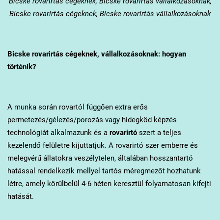
Bicske
rovarirtás cégeknek, Bicske rovarirtás vállalkozásoknak,
Bicske rovarirtás cégeknek, Bicske rovarirtás vállalkozásoknak
Bicske
rovarirtás cégeknek, vállalkozásoknak: hogyan
történik?
A munka során rovartól függően extra erős
permetezés/gélezés/porozás vagy hidegköd képzés
technológiát alkalmazunk és a
rovarirtó
szert a teljes
kezelendő felületre kijuttatjuk. A rovarirtó szer emberre és
melegvérű állatokra veszélytelen, általában hosszantartó
hatással rendelkezik mellyel tartós méregmezőt hozhatunk
létre, amely körülbelül 4-6 héten keresztül folyamatosan kifejti
hatását.