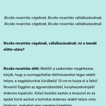
Bicske
rovarirtás cégeknek, Bicske rovarirtás vállalkozásoknak,
Bicske rovarirtás cégeknek, Bicske rovarirtás vállalkozásoknak
Bicske
rovarirtás cégeknek, vállalkozásoknak: mi a teendő
előtte-utána?
Bicske
rovarirtás előtt:
Mielőtt a szakember megérkezne,
kérjük, hogy a csomagoltatlan élelmiszereket tegye védett
helyre, a nagybútorokat körülbelül 10 cm-re húzza el a faltól.
Rovartól függően az ágyneműtartóból, konyhaszekrényből
érdemes kipakolni. Külső kezelés esetén a teraszról és az
épület körül azokat a holmikat érdemes védett helyre vinni,
letakarni, melyeket nem szeretne kezeltetni