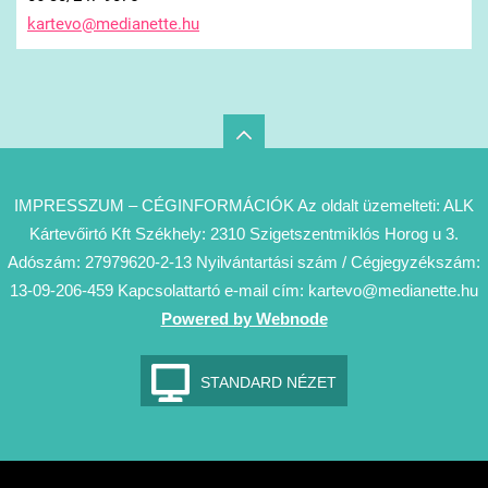
kartevo@
medianet
te.hu
IMPRESSZUM – CÉGINFORMÁCIÓK Az oldalt üzemelteti: ALK
Kártevőirtó Kft Székhely: 2310 Szigetszentmiklós Horog u 3.
Adószám: 27979620-2-13 Nyilvántartási szám / Cégjegyzékszám:
13-09-206-459 Kapcsolattartó e-mail cím: kartevo@medianette.hu
Powered by Webnode
STANDARD NÉZET