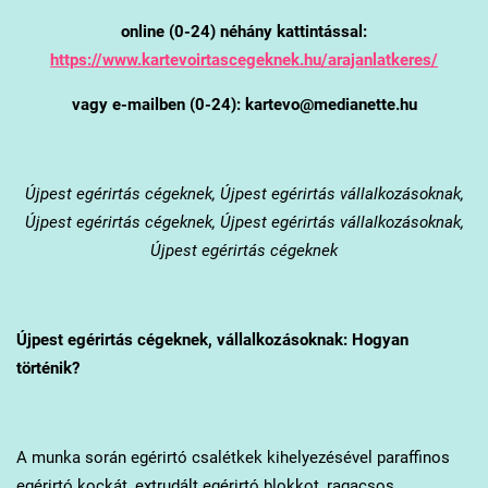
online (0-24) néhány kattintással:
https://www.kartevoirtascegeknek.hu/arajanlatkeres/
vagy e-mailben (0-24): kartevo@medianette.hu
Újpest
egérirtás cégeknek, Újpest egérirtás vállalkozásoknak,
Újpest egérirtás cégeknek, Újpest egérirtás vállalkozásoknak,
Újpest egérirtás cégeknek
Újpest
egérirtás cégeknek, vállalkozásoknak: Hogyan
történik?
A munka során egérirtó csalétkek kihelyezésével paraffinos
egérirtó kockát, extrudált egérirtó blokkot, ragacsos