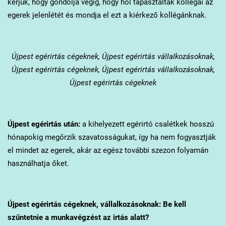
kérjük, hogy gondolja végig, hogy hol tapasztalták kollégái az
egerek jelenlétét és mondja el ezt a kiérkező kollégánknak.
Újpest
egérirtás cégeknek, Újpest egérirtás vállalkozásoknak,
Újpest egérirtás cégeknek, Újpest egérirtás vállalkozásoknak,
Újpest egérirtás cégeknek
Újpest
egérirtás után:
a kihelyezett egérirtó csalétkek hosszú
hónapokig megőrzik szavatosságukat, így ha nem fogyasztják
el mindet az egerek, akár az egész további szezon folyamán
használhatja őket.
Újpest
egérirtás cégeknek, vállalkozásoknak: Be kell
szűntetnie a munkavégzést az irtás alatt?