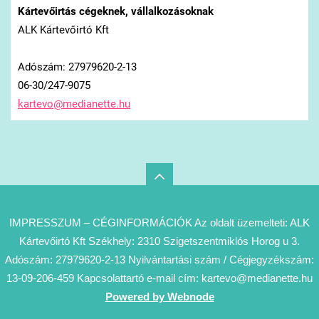
Kártevőirtás cégeknek, vállalkozásoknak
ALK Kártevőirtó Kft
Adószám: 27979620-2-13
06-30/247-9075
kartevo@
medianet
te.hu
IMPRESSZUM – CÉGINFORMÁCIÓK Az oldalt üzemelteti: ALK
Kártevőirtó Kft Székhely: 2310 Szigetszentmiklós Horog u 3.
Adószám: 27979620-2-13 Nyilvántartási szám / Cégjegyzékszám:
13-09-206-459 Kapcsolattartó e-mail cím: kartevo@medianette.hu
Powered by Webnode