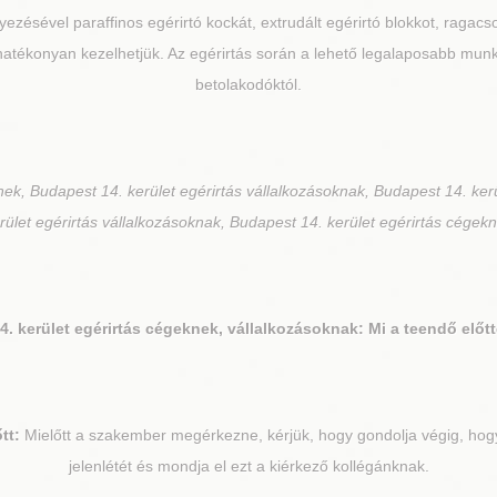
ezésével paraffinos egérirtó kockát, extrudált egérirtó blokkot, ragacs
hatékonyan kezelhetjük. Az egérirtás során a lehető legalaposabb mu
betolakodóktól.
ek, Budapest 14. kerület egérirtás vállalkozásoknak, Budapest 14. ker
rület egérirtás vállalkozásoknak, Budapest 14. kerület egérirtás cégek
. kerület
egérirtás cégeknek, vállalkozásoknak: Mi a teendő előt
tt:
Mielőtt a szakember megérkezne, kérjük, hogy gondolja végig, hogy 
jelenlétét és mondja el ezt a kiérkező kollégánknak.