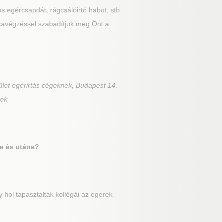
os egércsapdát, rágcsálóirtó habot, stb.
nkavégzéssel szabadítjuk meg Önt a
ület egérirtás cégeknek, Budapest 14.
nek
te és utána?
hol tapasztalták kollégái az egerek