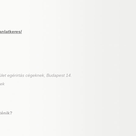
anlatkeres/
ület egérirtás cégeknek, Budapest 14.
nek
ténik?