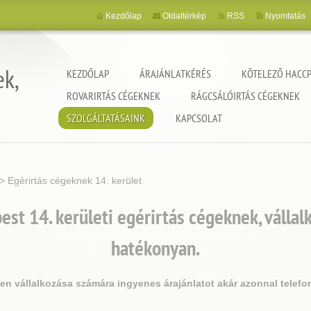
Kezdőlap
Oldaltérkép
RSS
Nyomtatás
ek,
KEZDŐLAP
ÁRAJÁNLATKÉRÉS
KÖTELEZŐ HACCP
ROVARIRTÁS CÉGEKNEK
RÁGCSÁLÓIRTÁS CÉGEKNEK
SZOLGÁLTATÁSAINK
KAPCSOLAT
>
Egérirtás cégeknek 14. kerület
st 14. kerületi egérirtás cégeknek, válla
hatékonyan.
jen vállalkozása számára ingyenes árajánlatot akár azonnal telefo