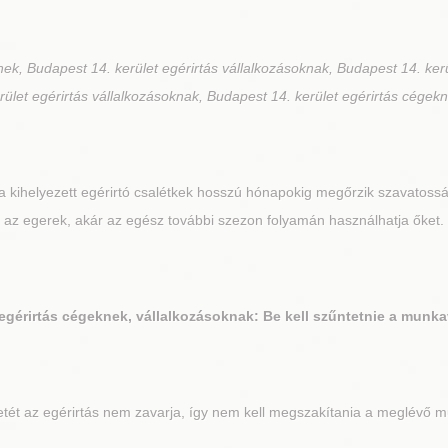
ek, Budapest 14. kerület egérirtás vállalkozásoknak, Budapest 14. ker
rület egérirtás vállalkozásoknak, Budapest 14. kerület egérirtás cégek
a kihelyezett egérirtó csalétkek hosszú hónapokig megőrzik szavatossá
az egerek, akár az egész további szezon folyamán használhatja őket.
egérirtás cégeknek, vállalkozásoknak: Be kell szűntetnie a munkav
t az egérirtás nem zavarja, így nem kell megszakítania a meglévő mun