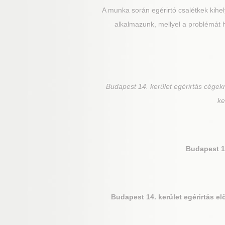
A munka során egérirtó csalétkek kihely
alkalmazunk, mellyel a problémát 
Budapest 14. kerület
egérirtás cégekn
ke
Budapest 14
Budapest 14. kerület
egérirtás elő