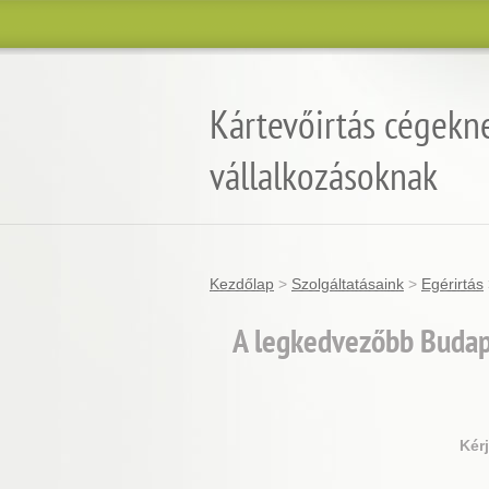
Kártevőirtás cégekn
vállalkozásoknak
Kezdőlap
>
Szolgáltatásaink
>
Egérirtás
A legkedvezőbb Budape
Kér