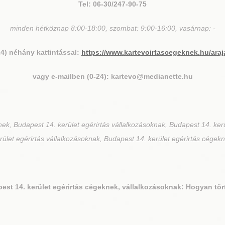
Tel: 06-30/247-90-75
minden hétköznap 8:00-18:00, szombat: 9:00-16:00, vasárnap: -
24) néhány kattintással:
https://www.kartevoirtascegeknek.hu/araj
vagy e-mailben (0-24): kartevo@medianette.hu
ek, Budapest 14. kerület egérirtás vállalkozásoknak, Budapest 14. ker
rület egérirtás vállalkozásoknak, Budapest 14. kerület egérirtás cégek
est 14. kerület
egérirtás cégeknek, vállalkozásoknak: Hogyan tör