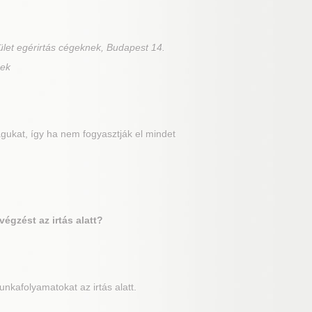
ület egérirtás cégeknek, Budapest 14.
nek
gukat, így ha nem fogyasztják el mindet
égzést az irtás alatt?
kafolyamatokat az irtás alatt.