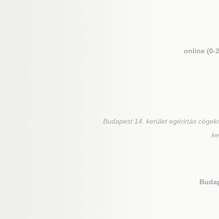
online (0-
Budapest 14. kerület
egérirtás cégekn
ke
Budap