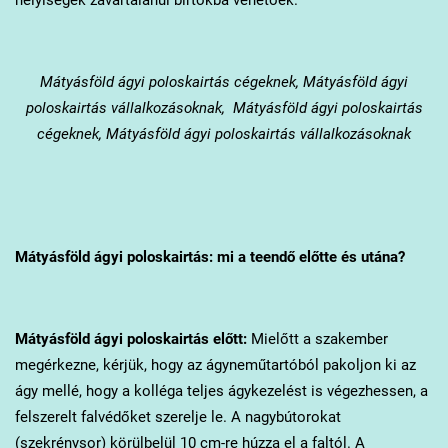
Mátyásföld
ágyi poloskairtás cégeknek, Mátyásföld ágyi
poloskairtás vállalkozásoknak, Mátyásföld ágyi poloskairtás
cégeknek, Mátyásföld ágyi poloskairtás vállalkozásoknak
Mátyásföld
ágyi poloskairtás: mi a teendő előtte és utána?
Mátyásföld
ágyi poloskairtás előtt:
Mielőtt a szakember
megérkezne, kérjük, hogy az ágyneműtartóból pakoljon ki az
ágy mellé, hogy a kolléga teljes ágykezelést is végezhessen, a
felszerelt falvédőket szerelje le. A nagybútorokat
(szekrénysor) körülbelül 10 cm-re húzza el a faltól. A