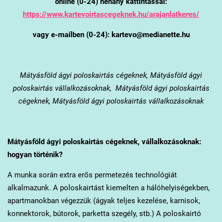
online (0-24) néhány kattintással:
https://www.kartevoirtascegeknek.hu/arajanlatkeres/
vagy e-mailben (0-24): kartevo@medianette.hu
Mátyásföld
ágyi poloskairtás cégeknek, Mátyásföld ágyi
poloskairtás vállalkozásoknak, Mátyásföld ágyi poloskairtás
cégeknek, Mátyásföld ágyi poloskairtás vállalkozásoknak
Mátyásföld
ágyi poloskairtás cégeknek, vállalkozásoknak:
hogyan történik?
A munka során extra erős permetezés technológiát
alkalmazunk. A poloskairtást kiemelten a hálóhelyiségekben,
apartmanokban végezzük (ágyak teljes kezelése, karnisok,
konnektorok, bútorok, parketta szegély, stb.) A poloskairtó