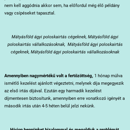
nem kell aggódnia akkor sem, ha előfordul még élő példány
vagy csípéseket tapasztal.
Mátyásföld
ágyi poloskairtás cégeknek, Mátyásföld ágyi
poloskairtás vállalkozásoknak, Mátyásföld ágyi poloskairtás
cégeknek, Mátyásföld ágyi poloskairtás vállalkozásoknak
Amennyiben nagymértékű volt a fertőzöttség,
1 hónap múlva
ismétlő kezelést ajánlott végeztetni, melynek díja megegyezik
az első irtás díjával. Ezután egy harmadik kezelést
díjmentesen biztosítunk, amennyiben erre vonatkozó igényét a
második irtás után 4-5 héten belül jelzi nekünk.
Hívjon bennünket bizalommal és megoldjuk a problémát.