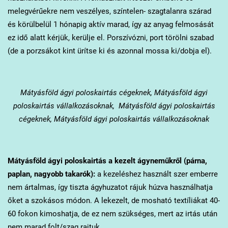
melegvérűekre nem veszélyes, színtelen- szagtalanra szárad
és körülbelül 1 hónapig aktív marad, így az anyag felmosását
ez idő alatt kérjük, kerülje el. Porszívózni, port törölni szabad
(de a porzsákot kint ürítse ki és azonnal mossa ki/dobja el).
Mátyásföld
ágyi poloskairtás cégeknek, Mátyásföld ágyi
poloskairtás vállalkozásoknak, Mátyásföld ágyi poloskairtás
cégeknek, Mátyásföld ágyi poloskairtás vállalkozásoknak
Mátyásföld
ágyi poloskairtás a kezelt ágyneműkről (párna,
paplan, nagyobb takarók):
a kezeléshez használt szer emberre
nem ártalmas, így tiszta ágyhuzatot rájuk húzva használhatja
őket a szokásos módon. A lekezelt, de mosható textíliákat 40-
60 fokon kimoshatja, de ez nem szükséges, mert az irtás után
nem marad folt/szag rajtuk.