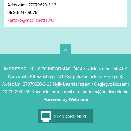
Adószám: 27979620-2-13
06-30/247-9075
kartevo@
medianet
te.hu
IMPRESSZUM – CÉGINFORMÁCIÓK Az oldalt üzemelteti: ALK
Kártevőirtó Kft Székhely: 2310 Szigetszentmiklós Horog u 3.
Adószám: 27979620-2-13 Nyilvántartási szám / Cégjegyzékszám:
13-09-206-459 Kapcsolattartó e-mail cím: kartevo@medianette.hu
Powered by Webnode
STANDARD NÉZET