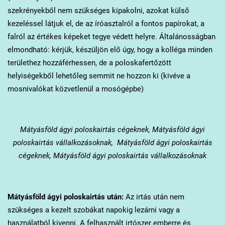
szekrényekből nem szükséges kipakolni, azokat külső
kezeléssel látjuk el, de az íróasztalról a fontos papírokat, a
falról az értékes képeket tegye védett helyre. Általánosságban
elmondható: kérjük, készüljön elő úgy, hogy a kolléga minden
területhez hozzáférhessen, de a poloskafertőzött
helyiségekből lehetőleg semmit ne hozzon ki (kivéve a
mosnivalókat közvetlenül a mosógépbe)
Mátyásföld
ágyi poloskairtás cégeknek, Mátyásföld ágyi
poloskairtás vállalkozásoknak, Mátyásföld ágyi poloskairtás
cégeknek, Mátyásföld ágyi poloskairtás vállalkozásoknak
Mátyásföld
ágyi poloskairtás után:
Az irtás után nem
szükséges a kezelt szobákat napokig lezárni vagy a
használatból kivenni. A felhasznált irtószer emberre és