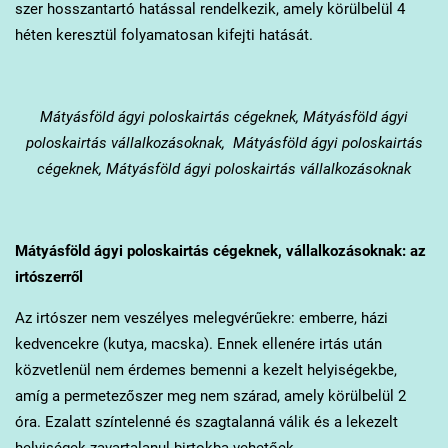
szer hosszantartó hatással rendelkezik, amely körülbelül 4
héten keresztül folyamatosan kifejti hatását.
Mátyásföld
ágyi poloskairtás cégeknek, Mátyásföld ágyi
poloskairtás vállalkozásoknak, Mátyásföld ágyi poloskairtás
cégeknek, Mátyásföld ágyi poloskairtás vállalkozásoknak
Mátyásföld
ágyi poloskairtás cégeknek, vállalkozásoknak: az
irtószerről
Az irtószer nem veszélyes melegvérűekre: emberre, házi
kedvencekre (kutya, macska). Ennek ellenére irtás után
közvetlenül nem érdemes bemenni a kezelt helyiségekbe,
amíg a permetezőszer meg nem szárad, amely körülbelül 2
óra. Ezalatt színtelenné és szagtalanná válik és a lekezelt
helyiségek zavartalanul birtokba vehetőek.