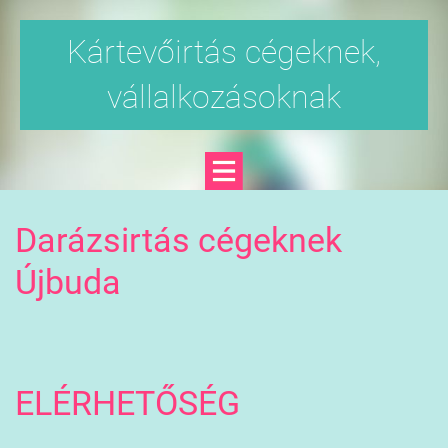
Kártevőirtás cégeknek,
vállalkozásoknak
Darázsirtás cégeknek
Újbuda
ELÉRHETŐSÉG