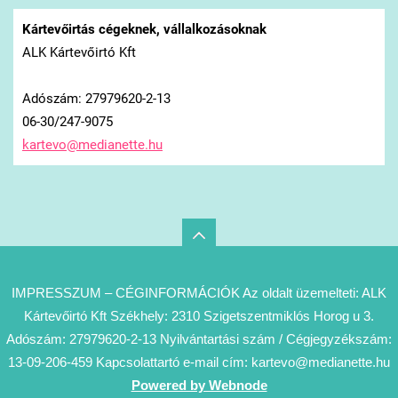
Kártevőirtás cégeknek, vállalkozásoknak
ALK Kártevőirtó Kft
Adószám: 27979620-2-13
06-30/247-9075
kartevo@
medianet
te.hu
IMPRESSZUM – CÉGINFORMÁCIÓK Az oldalt üzemelteti: ALK
Kártevőirtó Kft Székhely: 2310 Szigetszentmiklós Horog u 3.
Adószám: 27979620-2-13 Nyilvántartási szám / Cégjegyzékszám:
13-09-206-459 Kapcsolattartó e-mail cím: kartevo@medianette.hu
Powered by Webnode