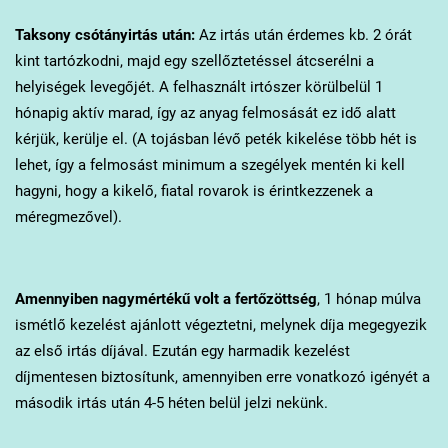
Taksony
csótányirtás után:
Az irtás után érdemes kb. 2 órát
kint tartózkodni, majd egy szellőztetéssel átcserélni a
helyiségek levegőjét. A felhasznált irtószer körülbelül 1
hónapig aktív marad, így az anyag felmosását ez idő alatt
kérjük, kerülje el. (A tojásban lévő peték kikelése több hét is
lehet, így a felmosást minimum a szegélyek mentén ki kell
hagyni, hogy a kikelő, fiatal rovarok is érintkezzenek a
méregmezővel).
Amennyiben nagymértékű volt a fertőzöttség
, 1 hónap múlva
ismétlő kezelést ajánlott végeztetni, melynek díja megegyezik
az első irtás díjával. Ezután egy harmadik kezelést
díjmentesen biztosítunk, amennyiben erre vonatkozó igényét a
második irtás után 4-5 héten belül jelzi nekünk.