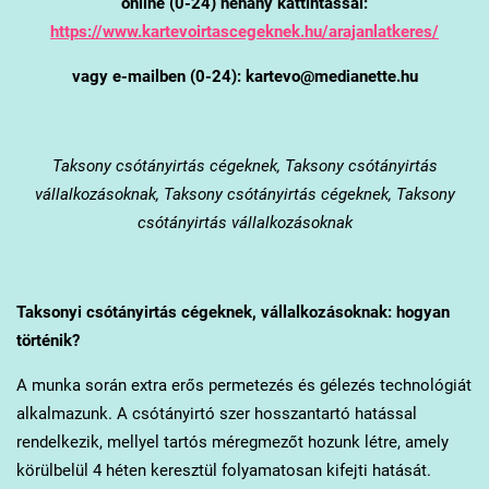
online (0-24) néhány kattintással:
https://www.kartevoirtascegeknek.hu/arajanlatkeres/
vagy e-mailben (0-24): kartevo@medianette.hu
Taksony
csótányirtás cégeknek, Taksony csótányirtás
vállalkozásoknak, Taksony csótányirtás cégeknek, Taksony
csótányirtás vállalkozásoknak
Taksony
i csótányirtás cégeknek, vállalkozásoknak: hogyan
történik?
A munka során extra erős permetezés és gélezés technológiát
alkalmazunk. A csótányirtó szer hosszantartó hatással
rendelkezik, mellyel tartós méregmezőt hozunk létre, amely
körülbelül 4 héten keresztül folyamatosan kifejti hatását.