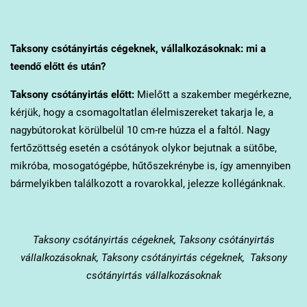
Taksony
csótányirtás cégeknek, vállalkozásoknak: mi a
teendő előtt és után?
Taksony
csótányirtás előtt:
Mielőtt a szakember megérkezne,
kérjük, hogy a csomagoltatlan élelmiszereket takarja le, a
nagybútorokat körülbelül 10 cm-re húzza el a faltól. Nagy
fertőzöttség esetén a csótányok olykor bejutnak a sütőbe,
mikróba, mosogatógépbe, hűtőszekrénybe is, így amennyiben
bármelyikben találkozott a rovarokkal, jelezze kollégánknak.
Taksony
csótányirtás cégeknek, Taksony csótányirtás
vállalkozásoknak, Taksony csótányirtás cégeknek, Taksony
csótányirtás vállalkozásoknak