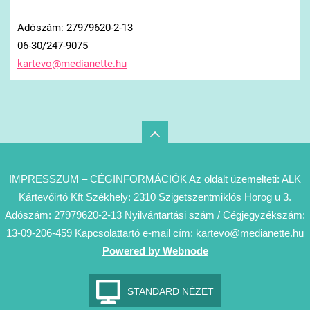
Adószám: 27979620-2-13
06-30/247-9075
kartevo@
medianet
te.hu
IMPRESSZUM – CÉGINFORMÁCIÓK Az oldalt üzemelteti: ALK
Kártevőirtó Kft Székhely: 2310 Szigetszentmiklós Horog u 3.
Adószám: 27979620-2-13 Nyilvántartási szám / Cégjegyzékszám:
13-09-206-459 Kapcsolattartó e-mail cím: kartevo@medianette.hu
Powered by Webnode
STANDARD NÉZET