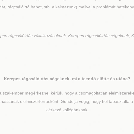
át, rágcsálóirtó habot, stb. alkalmazunk) mellyel a problémát hatékony
pes rágcsálóirtás vállalkozásoknak, Kerepes rágcsálóirtás cégeknek, K
Kerepes
rágcsálóirtás cégeknek: mi a teendő előtte és utána?
a szakember megérkezne, kérjük, hogy a csomagoltatlan élelmiszereket
ozhassanak élelmiszerforrásként. Gondolja végig, hogy hol tapasztalta a 
kiérkező kollégánknak.