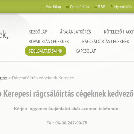
Kezdőlap
Oldaltérkép
RSS
Nyomtatás
ek,
KEZDŐLAP
ÁRAJÁNLATKÉRÉS
KÖTELEZŐ HACCP
ROVARIRTÁS CÉGEKNEK
RÁGCSÁLÓIRTÁS CÉGEKNEK
SZOLGÁLTATÁSAINK
KAPCSOLAT
rtás
>
Rágcsálóirtás cégeknek Kerepes
 Kerepesi rágcsálóirtás cégeknek kedvező
Kérjen ingyenes árajánlatot akár azonnal telefonon:
Tel: 06-30/247-90-75