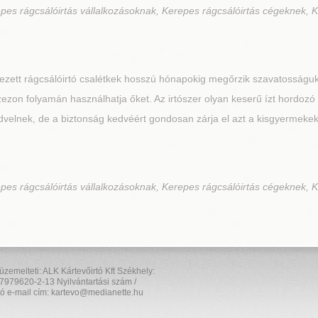
pes rágcsálóirtás vállalkozásoknak, Kerepes rágcsálóirtás cégeknek, K
ezett rágcsálóirtó csalétkek hosszú hónapokig megőrzik szavatosságuk
zezon folyamán használhatja őket. Az irtószer olyan keserű ízt hordozó
dvelnek, de a biztonság kedvéért gondosan zárja el azt a kisgyermekek é
pes rágcsálóirtás vállalkozásoknak, Kerepes rágcsálóirtás cégeknek, K
elteti: ALK Kártevőirtó Kft Székhely:
7979620-2-13 Nyilvántartási szám /
ó e-mail cím: kartevo@medianette.hu