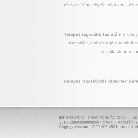
Kerepes
rágcsálóirtás cégeknek, Kere
Kerepes
rágcsálóirtás után:
a kihely
rágcsálók, akár az egész további s
háziállatok nem ke
Kerepes
rágcsálóirtás cégeknek, Kere
IMPRESSZUM – CÉGINFORMÁCIÓK Az oldalt üzem
2310 Szigetszentmiklós Horog u 3. Adószám: 2
Cégjegyzékszám: 13-09-206-459 Kapcsolattart