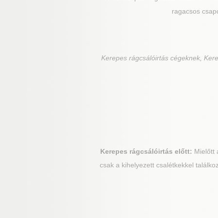
ragacsos csapd
Kerepes
rágcsálóirtás cégeknek, Kere
Kerepes
rágcsálóirtás előtt:
Mielőtt 
csak a kihelyezett csalétkekkel találk