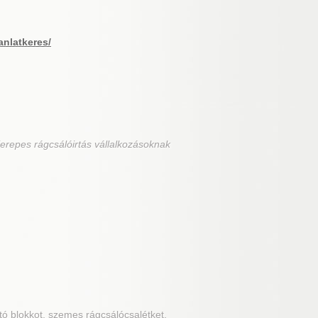
anlatkeres/
erepes rágcsálóirtás vállalkozásoknak
rtó blokkot, szemes rágcsálócsalétket,