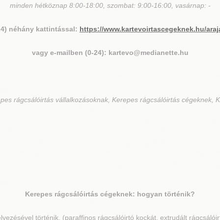
minden hétköznap 8:00-18:00, szombat: 9:00-16:00, vasárnap: -
24) néhány kattintással:
https://www.kartevoirtascegeknek.hu/araj
vagy e-mailben (0-24): kartevo@medianette.hu
pes rágcsálóirtás vállalkozásoknak, Kerepes rágcsálóirtás cégeknek, K
Kerepes
rágcsálóirtás cégeknek: hogyan történik?
lyezésével történik, (paraffinos rágcsálóirtó kockát, extrudált rágcsálói