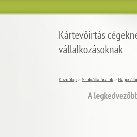
Kártevőirtás cégekn
vállalkozásoknak
Kezdőlap
>
Szolgáltatásaink
>
Rágcsálói
A legkedvezőbb