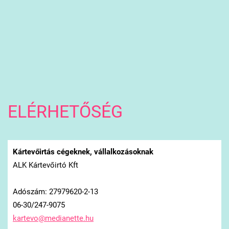
ELÉRHETŐSÉG
Kártevőirtás cégeknek, vállalkozásoknak
ALK Kártevőirtó Kft
Adószám: 27979620-2-13
06-30/247-9075
kartevo@
medianet
te.hu