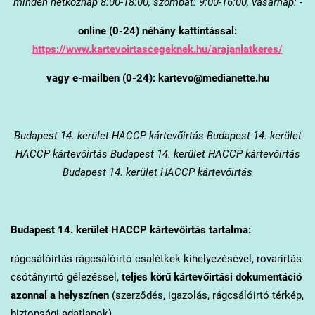
minden hétköznap 8:00-18:00, szombat: 9:00-16:00, vasárnap: -
online (0-24) néhány kattintással:
https://www.kartevoirtascegeknek.hu/arajanlatkeres/
vagy e-mailben (0-24): kartevo@medianette.hu
Budapest 14. kerület
HACCP kártevőirtás Budapest 14. kerület
HACCP kártevőirtás Budapest 14. kerület HACCP kártevőirtás
Budapest 14. kerület HACCP kártevőirtás
Budapest 14. kerület
HACCP kártevőirtás tartalma:
rágcsálóirtás rágcsálóirtó csalétkek kihelyezésével, rovarirtás
csótányirtó gélezéssel,
teljes körű kártevőirtási dokumentáció
azonnal a helyszínen
(szerződés, igazolás, rágcsálóirtó térkép,
biztonsági adatlapok).