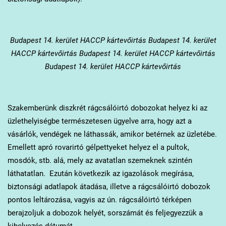
Budapest 14. kerület
HACCP kártevőirtás Budapest 14. kerület
HACCP kártevőirtás Budapest 14. kerület HACCP kártevőirtás
Budapest 14. kerület HACCP kártevőirtás
Szakemberünk diszkrét rágcsálóirtó dobozokat helyez ki az
üzlethelyiségbe természetesen ügyelve arra, hogy azt a
vásárlók, vendégek ne láthassák, amikor betérnek az üzletébe.
Emellett apró rovarirtó gélpettyeket helyez el a pultok,
mosdók, stb. alá, mely az avatatlan szemeknek szintén
láthatatlan. Ezután következik az igazolások megírása,
biztonsági adatlapok átadása, illetve a rágcsálóirtó dobozok
pontos leltározása, vagyis az ún. rágcsálóirtó térképen
berajzoljuk a dobozok helyét, sorszámát és feljegyezzük a
kihelyezés dátumát.