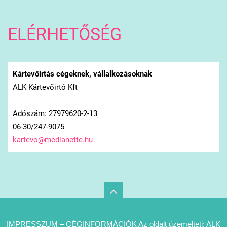
ELÉRHETŐSÉG
Kártevőirtás cégeknek, vállalkozásoknak
ALK Kártevőirtó Kft
Adószám: 27979620-2-13
06-30/247-9075
kartevo@
medianet
te.hu
IMPRESSZUM – CÉGINFORMÁCIÓK Az oldalt üzemelteti: ALK