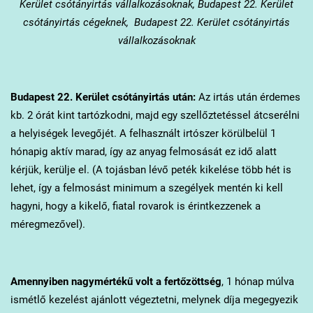
Kerület csótányirtás vállalkozásoknak, Budapest 22. Kerület
csótányirtás cégeknek, Budapest 22. Kerület csótányirtás
vállalkozásoknak
Budapest 22. Kerület
csótányirtás után:
Az irtás után érdemes
kb. 2 órát kint tartózkodni, majd egy szellőztetéssel átcserélni
a helyiségek levegőjét. A felhasznált irtószer körülbelül 1
hónapig aktív marad, így az anyag felmosását ez idő alatt
kérjük, kerülje el. (A tojásban lévő peték kikelése több hét is
lehet, így a felmosást minimum a szegélyek mentén ki kell
hagyni, hogy a kikelő, fiatal rovarok is érintkezzenek a
méregmezővel).
Amennyiben nagymértékű volt a fertőzöttség
, 1 hónap múlva
ismétlő kezelést ajánlott végeztetni, melynek díja megegyezik