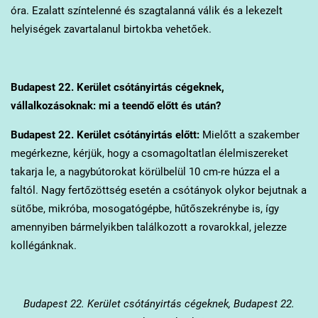
óra. Ezalatt színtelenné és szagtalanná válik és a lekezelt
helyiségek zavartalanul birtokba vehetőek.
Budapest 22. Kerület
csótányirtás cégeknek,
vállalkozásoknak: mi a teendő előtt és után?
Budapest 22. Kerület
csótányirtás előtt:
Mielőtt a szakember
megérkezne, kérjük, hogy a csomagoltatlan élelmiszereket
takarja le, a nagybútorokat körülbelül 10 cm-re húzza el a
faltól. Nagy fertőzöttség esetén a csótányok olykor bejutnak a
sütőbe, mikróba, mosogatógépbe, hűtőszekrénybe is, így
amennyiben bármelyikben találkozott a rovarokkal, jelezze
kollégánknak.
Budapest 22. Kerület
csótányirtás cégeknek, Budapest 22.