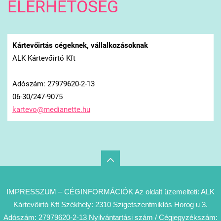
ELÉRHETŐSÉG
Kártevőirtás cégeknek, vállalkozásoknak
ALK Kártevőirtó Kft
Adószám: 27979620-2-13
06-30/247-9075
kartevo@
medianet
te.hu
IMPRESSZUM – CÉGINFORMÁCIÓK Az oldalt üzemelteti: ALK
Kártevőirtó Kft Székhely: 2310 Szigetszentmiklós Horog u 3.
Adószám: 27979620-2-13 Nyilvántartási szám / Cégjegyzékszám: