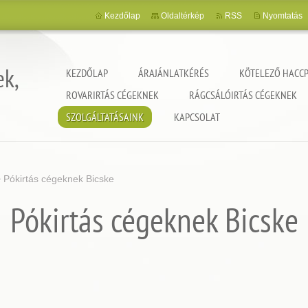
Kezdőlap
Oldaltérkép
RSS
Nyomtatás
ek,
KEZDŐLAP
ÁRAJÁNLATKÉRÉS
KÖTELEZŐ HACCP
ROVARIRTÁS CÉGEKNEK
RÁGCSÁLÓIRTÁS CÉGEKNEK
SZOLGÁLTATÁSAINK
KAPCSOLAT
>
Pókirtás cégeknek Bicske
Pókirtás cégeknek Bicske