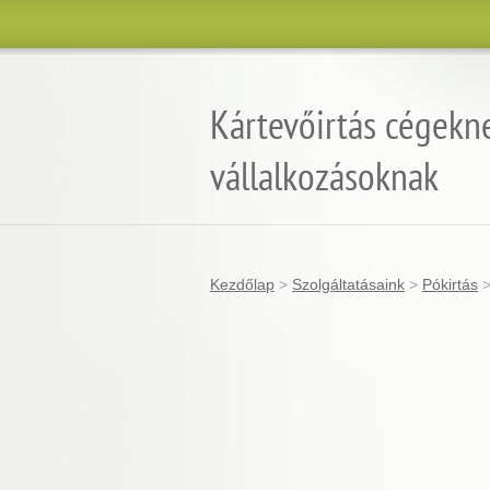
Kártevőirtás cégekn
vállalkozásoknak
Kezdőlap
>
Szolgáltatásaink
>
Pókirtás