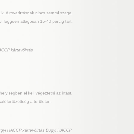
nik. A rovarirtásnak nincs semmi szaga,
ől függően átlagosan 15-40 percig tart.
ACCP kártevőirtás
lyiségben el kell végeztetni az irtást,
sálófertőzöttség a területen.
ugyi HACCP kártevőirtás Bugyi HACCP