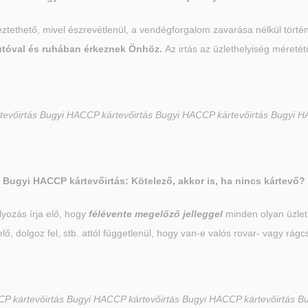
égeztethető, mivel észrevétlenül, a vendégforgalom zavarása nélkül törté
 autóval és ruhában érkeznek Önhöz.
Az irtás az üzlethelyiség méretét
vőirtás Bugyi HACCP kártevőirtás Bugyi HACCP kártevőirtás Bugyi H
Bugyi
HACCP kártevőirtás: Kötelező, akkor is, ha nincs kártevő?
yozás írja elő, hogy
félévente megelőző jelleggel
minden olyan üzlethe
t elő, dolgoz fel, stb. attól függetlenül, hogy van-e valós rovar- vagy rágc
P kártevőirtás Bugyi HACCP kártevőirtás Bugyi HACCP kártevőirtás B