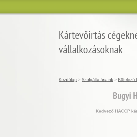
Kártevőirtás cégekn
vállalkozásoknak
Kezdőlap
>
Szolgáltatásaink
>
Kötelező 
Bugyi
H
Kedvező HACCP kárt