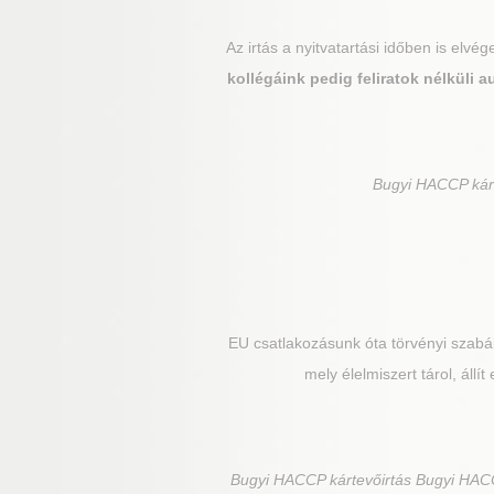
Az irtás a nyitvatartási időben is elv
kollégáink pedig feliratok nélküli
Bugyi
HACCP kárte
EU csatlakozásunk óta törvényi szabál
mely élelmiszert tárol, állí
Bugyi
HACCP kártevőirtás Bugyi HACC