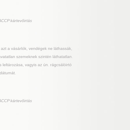
ACCP kártevőirtás
 azt a vásárlók, vendégek ne láthassák,
 avatatlan szemeknek szintén láthatatlan.
 leltározása, vagyis az ún. rágcsálóirtó
 dátumát.
ACCP kártevőirtás