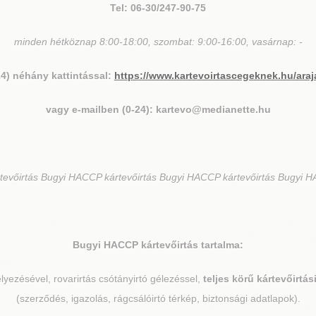
Tel: 06-30/247-90-75
minden hétköznap 8:00-18:00, szombat: 9:00-16:00, vasárnap: -
24) néhány kattintással:
https://www.kartevoirtascegeknek.hu/araj
vagy e-mailben (0-24): kartevo@medianette.hu
vőirtás Bugyi HACCP kártevőirtás Bugyi HACCP kártevőirtás Bugyi H
Bugyi
HACCP kártevőirtás tartalma:
elyezésével, rovarirtás csótányirtó gélezéssel,
teljes körű kártevőirtá
(szerződés, igazolás, rágcsálóirtó térkép, biztonsági adatlapok).