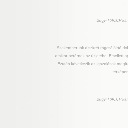
Bugyi
HACCP kárte
Szakemberünk diszkrét rágcsálóirtó dob
amikor betérnek az üzletébe. Emellett ap
Ezután következik az igazolások megírás
térképen
Bugyi
HACCP kárte