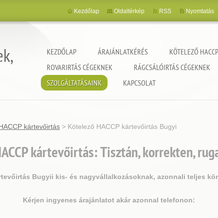
Kezdőlap
Oldaltérkép
RSS
Nyomtatás
ek,
KEZDŐLAP
ÁRAJÁNLATKÉRÉS
KÖTELEZŐ HACCP
ROVARIRTÁS CÉGEKNEK
RÁGCSÁLÓIRTÁS CÉGEKNEK
SZOLGÁLTATÁSAINK
KAPCSOLAT
HACCP kártevőirtás
>
Kötelező HACCP kártevőirtás Bugyi
ACCP kártevőirtás: Tisztán, korrekten, ru
evőirtás Bugyii kis- és nagyvállalkozásoknak, azonnali teljes kö
Kérjen ingyenes árajánlatot akár azonnal telefonon: