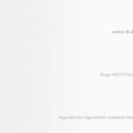
online (0-
Bugyi
HACCP kárte
rágcsálóirtás rágcsálóirtó csalétkek kih