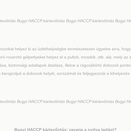
vőirtás Bugyi HACCP kártevőirtás Bugyi HACCP kártevőirtás Bugyi H
ozokat helyez ki az üzlethelyiségbe természetesen ügyelve arra, hogy
ró rovarirtó gélpettyeket helyez el a pultok, mosdók, stb. alá, mely az
a, biztonsági adatlapok átadása, illetve a rágcsálóirtó dobozok pontos
 berajzoljuk a dobozok helyét, sorszámát és feljegyezzük a kihelyezés
vőirtás Bugyi HACCP kártevőirtás Bugyi HACCP kártevőirtás Bugyi H
Bugyi
HACCP kártevőirtás: zavarja a nyitva tartást?