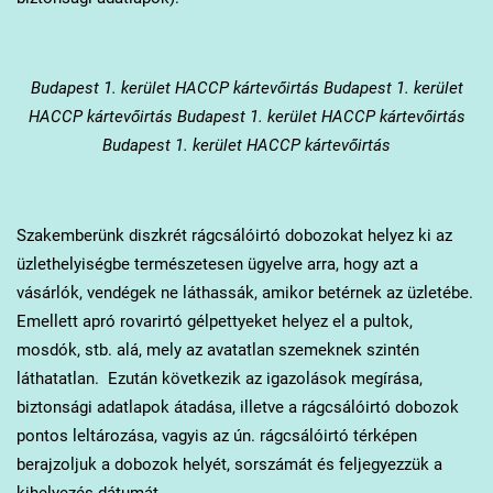
Budapest 1. kerület
HACCP kártevőirtás Budapest 1. kerület
HACCP kártevőirtás Budapest 1. kerület HACCP kártevőirtás
Budapest 1. kerület HACCP kártevőirtás
Szakemberünk diszkrét rágcsálóirtó dobozokat helyez ki az
üzlethelyiségbe természetesen ügyelve arra, hogy azt a
vásárlók, vendégek ne láthassák, amikor betérnek az üzletébe.
Emellett apró rovarirtó gélpettyeket helyez el a pultok,
mosdók, stb. alá, mely az avatatlan szemeknek szintén
láthatatlan. Ezután következik az igazolások megírása,
biztonsági adatlapok átadása, illetve a rágcsálóirtó dobozok
pontos leltározása, vagyis az ún. rágcsálóirtó térképen
berajzoljuk a dobozok helyét, sorszámát és feljegyezzük a
kihelyezés dátumát.