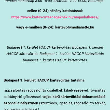
minden hétköznap 8:00-18:00, szombat: 9:00-16:00, vasárnap: -
online (0-24) néhány kattintással:
https://www.kartevoirtascegeknek.hu/arajanlatkeres/
vagy e-mailben (0-24): kartevo@medianette.hu
Budapest 1. kerület
HACCP kártevőirtás Budapest 1. kerület
HACCP kártevőirtás Budapest 1. kerület HACCP kártevőirtás
Budapest 1. kerület HACCP kártevőirtás
Budapest 1. kerület
HACCP kártevőirtás tartalma:
rágcsálóirtás rágcsálóirtó csalétkek kihelyezésével, rovarirtás
csótányirtó gélezéssel,
teljes körű kártevőirtási dokumentáció
azonnal a helyszínen
(szerződés, igazolás, rágcsálóirtó térkép,
biztonsági adatlapok).