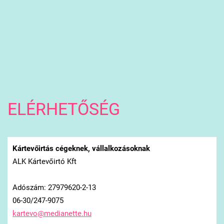
ELÉRHETŐSÉG
Kártevőirtás cégeknek, vállalkozásoknak
ALK Kártevőirtó Kft
Adószám: 27979620-2-13
06-30/247-9075
kartevo@
medianet
te.hu