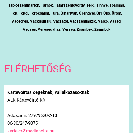
Tápiószentmárton, Tárnok, Tatárszentgyörgy, Telki, Tinnye, Tóalmás,
Tök, Tököl, Törökbálint, Tura, Újhartyán, Újlengyel, Úri, Üllő, Üröm,
Vácegres, Váckisújfalu, Vácrátót, Vácszentlászló, Valkó, Vasad,
Vecsés, Veresegyház, Verseg, Zsámbék, Zsámbok
ELÉRHETŐSÉG
Kártevőirtás cégeknek, vállalkozásoknak
ALK Kártevőirtó Kft
Adószám: 27979620-2-13
06-30/247-9075
kartevo@
medianet
te.hu