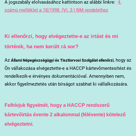
A jogszabály elolvasásához kattintson az alábbi linkre:
4.
számú melléklet a 18/1998. (VI. 3.) NM rendelethez
Ki ellenőrzi, hogy elvégeztette-e az irtást és mi
történik, ha nem került rá sor?
Az
, hogy az
Állami Népegészségügyi és Tisztiorvosi Szolgálat ellenőrzi
Ön vállakozása elvégeztette-e a HACCP kártevőmentesítést és
rendelkezik-e érvényes dokumentációval. Amennyiben nem,
akkor figyelmeztetés után bírságot szabhat ki vállalkozására.
Felhívjuk figyelmét, hogy a HACCP rendszerű
kártevőirtás évente 2 alkalommal (félévente) kötelező
elvégeztetni.