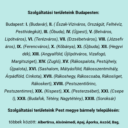
Szolgáltatási területeink Budapesten:
Budapest:
I.
(Budavár)
,
II.
( Észak-Víziváros, Országút, Felhévíz,
Pesthidegkút)
,
III.
(Óbuda)
,
IV.
(Újpest)
,
V.
(Belváros,
Lipótváros)
,
VI.
(Terézváros)
,
VII.
(Erzsébetváros),
VIII.
(Józsefv
áros)
,
IX.
(Ferencváros)
,
X.
(Kőbánya)
,
XI.
(Újbuda),
XII.
(Hegyvi
dék)
,
XIII.
(Angyalföld, Újlipótváros, Vizafogó,
Margitsziget)
,
XIV.
(Zugló)
,
XV.
(Rákospalota, Pestújhely,
Újpalota)
,
XVI.
(Sashalom, Mátyásföld, Rákosszentmihály,
Árpádföld, Cinkota)
,
XVII.
(Rákoshegy, Rákoscsaba, Rákosliget,
Rákoskert)
,
XVIII.
(Pestszentlőrinc,
Pestszentimre)
,
XIX.
(Kispest)
,
XX.
(Pesterzsébet)
,
XXI.
(Csepe
l),
XXII.
(Budafok, Tétény, Nagytétény)
,
XXIII.
(Soroksár)
Szolgáltatási területeink Pest megye bármely településén:
többek között:
Albertirsa, Alsónémedi, Apaj, Áporka, Aszód, Bag,