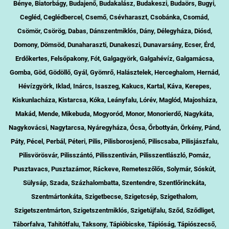
Bénye, Biatorbágy, Budajenő, Budakalász, Budakeszi, Budaörs, Bugyi,
Cegléd, Ceglédbercel, Csemő, Csévharaszt, Csobánka, Csomád,
Csömör, Csörög, Dabas, Dánszentmiklós, Dány, Délegyháza, Diósd,
Domony, Dömsöd, Dunaharaszti, Dunakeszi, Dunavarsány, Ecser, Érd,
Erdőkertes, Felsőpakony, Fót, Galgagyörk, Galgahévíz, Galgamácsa,
Gomba, Göd, Gödöllő, Gyál, Gyömrő, Halásztelek, Herceghalom, Hernád,
Hévízgyörk, Iklad, Inárcs, Isaszeg, Kakucs, Kartal, Káva, Kerepes,
Kiskunlacháza, Kistarcsa, Kóka, Leányfalu, Lórév, Maglód, Majosháza,
Makád, Mende, Mikebuda, Mogyoród, Monor, Monorierdő, Nagykáta,
Nagykovácsi, Nagytarcsa, Nyáregyháza, Ócsa, Őrbottyán, Örkény, Pánd,
Páty, Pécel, Perbál, Péteri, Pilis, Pilisborosjenő, Piliscsaba, Pilisjászfalu,
Pilisvörösvár, Pilisszántó, Pilisszentiván, Pilisszentlászló, Pomáz,
Pusztavacs, Pusztazámor, Ráckeve, Remeteszőlős, Solymár, Sóskút,
Sülysáp, Szada, Százhalombatta, Szentendre, Szentlőrinckáta,
Szentmártonkáta, Szigetbecse, Szigetcsép, Szigethalom,
Szigetszentmárton, Szigetszentmiklós, Szigetújfalu, Sződ, Sződliget,
Táborfalva, Tahitótfalu, Taksony, Tápióbicske, Tápióság, Tápiószecső,