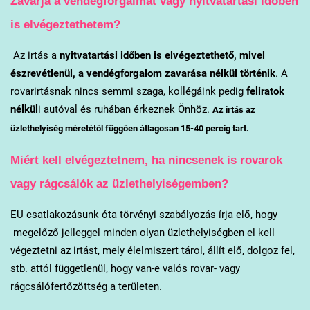
Zavarja a vendégforgalmat vagy nyitvatartási időben
is elvégeztethetem?
Az irtás a
nyitvatartási időben is elvégeztethető, mivel
észrevétlenül, a vendégforgalom zavarása nélkül történik
. A
rovarirtásnak nincs semmi szaga, kollégáink pedig
feliratok
nélkül
i autóval és ruhában érkeznek Önhöz.
Az irtás az
üzlethelyiség méretétől függően átlagosan 15-40 percig tart.
Miért kell elvégeztetnem, ha nincsenek is rovarok
vagy rágcsálók az üzlethelyiségemben?
EU csatlakozásunk óta törvényi szabályozás írja elő, hogy
megelőző jelleggel minden olyan üzlethelyiségben el kell
végeztetni az irtást, mely élelmiszert tárol, állít elő, dolgoz fel,
stb. attól függetlenül, hogy van-e valós rovar- vagy
rágcsálófertőzöttség a területen.