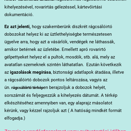
kihelyezésével, rovarirtás gélezéssel, kártevőirtási
dokumentáció.
Ez azt jelenti,
hogy szakemberünk diszkrét rágcsálóirtó
dobozokat helyez ki az üztlethelyiségbe természetesen
ügyelve arra, hogy azt a vásárlók, vendégek ne láthassák,
amikor betérnek az üzletébe. Emellett apró rovarirtó
gélpettyeket helyez el a pultok, mosdók, stb. alá, mely az
avatatlan szemeknek szintén láthatatlan. Ezután következik
az
igazolások megírása
, biztonsági adatlapok átadása, illetve
a rágcsálóirtó dobozok pontos leltározása, vagyis az
ún.
en berajzoljuk a dobozok helyét,
rágcsálóirtó térkép
sorszámát és feljegyezzük a kihelyezés dátumát. A térkép
elkészítéséhez amennyiben van, egy alaprajz másolatot
kérünk, vagy kézzel rajzoljuk azt ( A hatóság mindkét formát
elfogadja.)