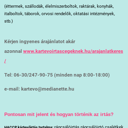
(éttermek, szállodák, élelmiszerboltok, raktárak, konyhák,
italboltok, táborok, orvosi rendelők, oktatási intézmények,
stb.)
Kérjen ingyenes árajánlatot akár
azonnal
www.kartevoirtascegeknek.hu/arajanlatkeres
/
Tel: 06-30/247-90-75 (minden nap 8:00-18:00)
e-mail: kartevo@medianette.hu
Pontosan mit jelent és hogyan történik az irtás?
rágcsálóirtás rágcsálóirtó csalétkek
HACCP kártevőirtás tartalma: