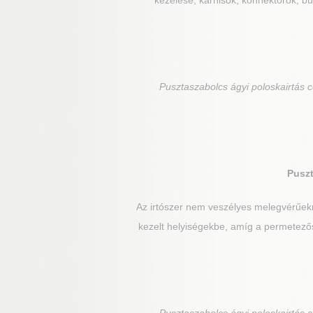
kezelése, karnisok, konnektorok, bút
Pusztaszabolcs
ágyi poloskairtás 
Pusz
Az irtószer nem veszélyes melegvérűek
kezelt helyiségekbe, amíg a permetezős