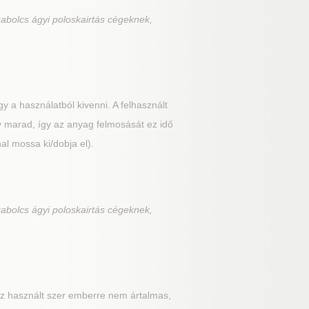
abolcs ágyi poloskairtás cégeknek,
 a használatból kivenni. A felhasznált
v marad, így az anyag felmosását ez idő
nal mossa ki/dobja el).
abolcs ágyi poloskairtás cégeknek,
z használt szer emberre nem ártalmas,