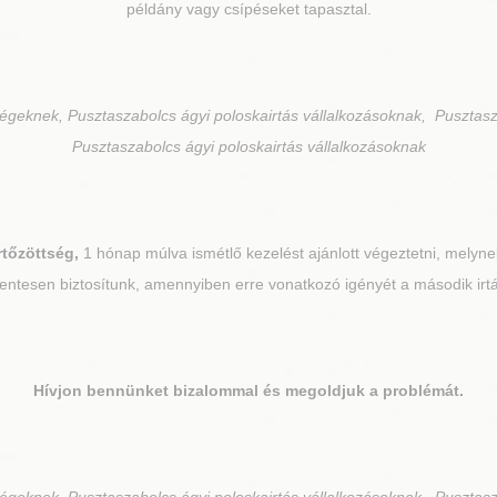
példány vagy csípéseket tapasztal.
cégeknek, Pusztaszabolcs ágyi poloskairtás vállalkozásoknak, Pusztasz
Pusztaszabolcs ágyi poloskairtás vállalkozásoknak
rtőzöttség,
1 hónap múlva ismétlő kezelést ajánlott végeztetni, melynek
ntesen biztosítunk, amennyiben erre vonatkozó igényét a második irtás
Hívjon bennünket bizalommal és megoldjuk a problémát.