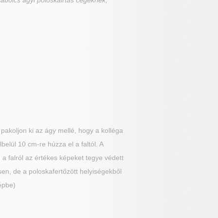
abolcs ágyi poloskairtás cégeknek,
akoljon ki az ágy mellé, hogy a kolléga
belül 10 cm-re húzza el a faltól. A
 a falról az értékes képeket tegye védett
en, de a poloskafertőzött helyiségekből
épbe)