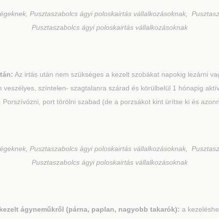
cégeknek, Pusztaszabolcs ágyi poloskairtás vállalkozásoknak, Pusztasz
Pusztaszabolcs ágyi poloskairtás vállalkozásoknak
tán:
Az irtás után nem szükséges a kezelt szobákat napokig lezárni vagy
veszélyes, színtelen- szagtalanra szárad és körülbelül 1 hónapig aktí
el. Porszívózni, port törölni szabad (de a porzsákot kint ürítse ki és azon
cégeknek, Pusztaszabolcs ágyi poloskairtás vállalkozásoknak, Pusztasz
Pusztaszabolcs ágyi poloskairtás vállalkozásoknak
 kezelt ágyneműkről (párna, paplan, nagyobb takarók):
a kezeléshe