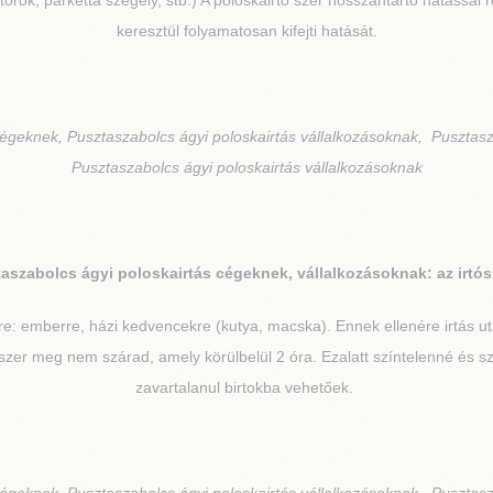
orok, parketta szegély, stb.) A poloskairtó szer hosszantartó hatással 
keresztül folyamatosan kifejti hatását.
cégeknek, Pusztaszabolcs ágyi poloskairtás vállalkozásoknak, Pusztasz
Pusztaszabolcs ágyi poloskairtás vállalkozásoknak
taszabolcs
ágyi poloskairtás cégeknek, vállalkozásoknak: az irtós
re: emberre, házi kedvencekre (kutya, macska). Ennek ellenére irtás 
zer meg nem szárad, amely körülbelül 2 óra. Ezalatt színtelenné és sza
zavartalanul birtokba vehetőek.