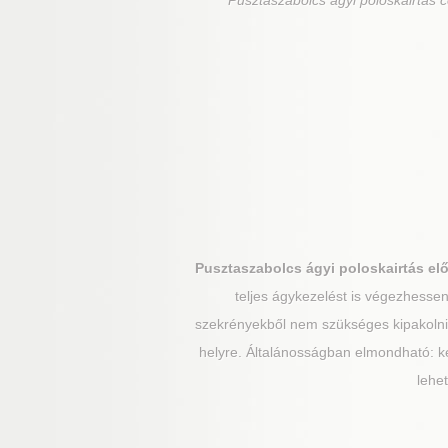
Pusztaszabolcs
ágyi poloskairtás 
Pusztaszabolcs
ágyi poloskairtás elő
teljes ágykezelést is végezhessen,
szekrényekből nem szükséges kipakolni, a
helyre. Általánosságban elmondható: ké
lehe