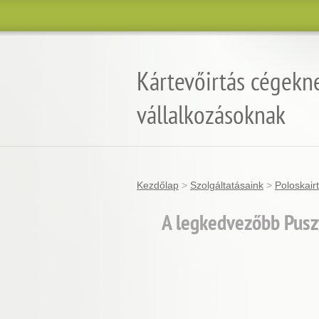
Kártevőirtás cégekn
vállalkozásoknak
Kezdőlap
>
Szolgáltatásaink
>
Poloskair
A legkedvezőbb Puszt