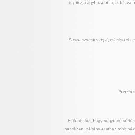
így tiszta ágyhuzatot rájuk húzva 
Pusztaszabolcs
ágyi poloskairtás 
Pusztas
Előfordulhat, hogy nagyobb mértékű
napokban, néhány esetben több példá