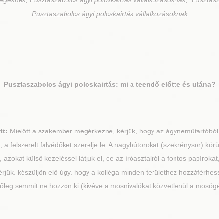
cégeknek, Pusztaszabolcs ágyi poloskairtás vállalkozásoknak, Pusztasz
Pusztaszabolcs ágyi poloskairtás vállalkozásoknak
Pusztaszabolcs
ágyi poloskairtás: mi a teendő előtte és utána?
tt:
Mielőtt a szakember megérkezne, kérjük, hogy az ágyneműtartóból p
 a felszerelt falvédőket szerelje le. A nagybútorokat (szekrénysor) körül
zokat külső kezeléssel látjuk el, de az íróasztalról a fontos papírokat,
rjük, készüljön elő úgy, hogy a kolléga minden területhez hozzáférhess
tőleg semmit ne hozzon ki (kivéve a mosnivalókat közvetlenül a mosóg