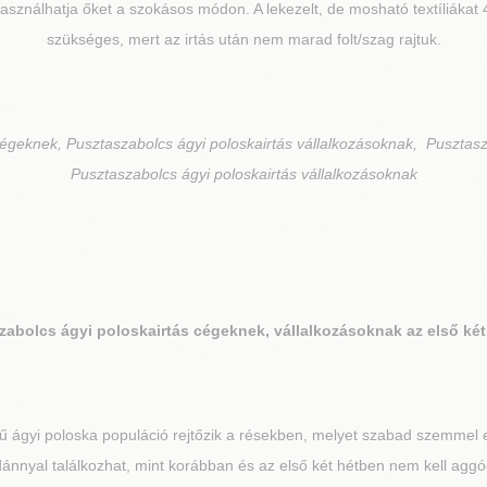
használhatja őket a szokásos módon. A lekezelt, de mosható textíliáka
szükséges, mert az irtás után nem marad folt/szag rajtuk.
cégeknek, Pusztaszabolcs ágyi poloskairtás vállalkozásoknak, Pusztasz
Pusztaszabolcs ágyi poloskairtás vállalkozásoknak
zabolcs
ágyi poloskairtás cégeknek, vállalkozásoknak az első két
 ágyi poloska populáció rejtőzik a résekben, melyet szabad szemmel e
nnyal találkozhat, mint korábban és az első két hétben nem kell aggó