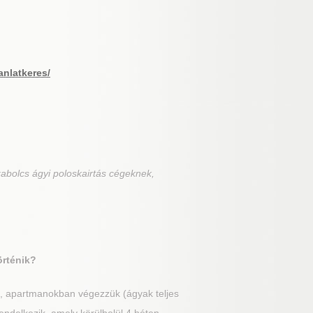
anlatkeres/
abolcs ágyi poloskairtás cégeknek,
örténik?
n, apartmanokban végezzük (ágyak teljes