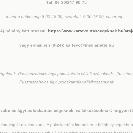
Tel: 06-30/247-90-75
minden hétköznap 8:00-18:00, szombat: 9:00-16:00, vasárnap: -
24) néhány kattintással:
https://www.kartevoirtascegeknek.hu/araj
vagy e-mailben (0-24): kartevo@medianette.hu
cégeknek, Pusztaszabolcs ágyi poloskairtás vállalkozásoknak, Pusztasz
Pusztaszabolcs ágyi poloskairtás vállalkozásoknak
szabolcs
ágyi poloskairtás cégeknek, vállalkozásoknak: hogyan t
chnológiát alkalmazunk. A poloskairtást kiemelten a hálóhelyiségekbe