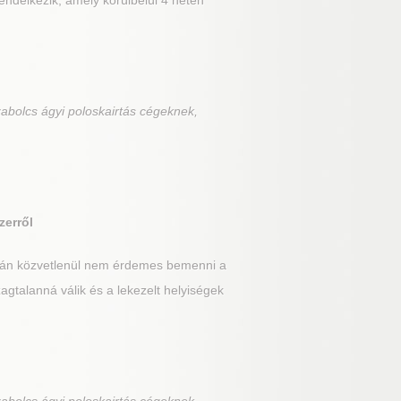
rendelkezik, amely körülbelül 4 héten
abolcs ágyi poloskairtás cégeknek,
zerről
után közvetlenül nem érdemes bemenni a
gtalanná válik és a lekezelt helyiségek