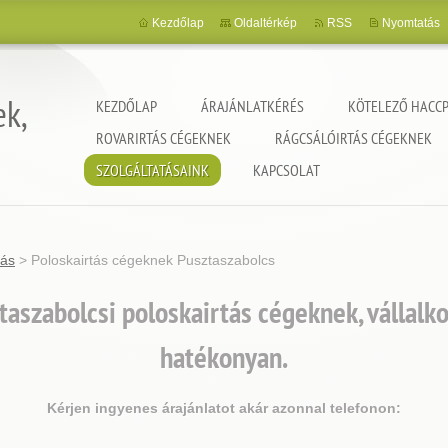
Kezdőlap
Oldaltérkép
RSS
Nyomtatás
ek,
KEZDŐLAP
ÁRAJÁNLATKÉRÉS
KÖTELEZŐ HACCP
ROVARIRTÁS CÉGEKNEK
RÁGCSÁLÓIRTÁS CÉGEKNEK
SZOLGÁLTATÁSAINK
KAPCSOLAT
tás
>
Poloskairtás cégeknek Pusztaszabolcs
aszabolcsi poloskairtás cégeknek, vállal
hatékonyan.
Kérjen ingyenes árajánlatot akár azonnal telefonon: