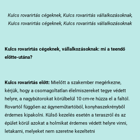
Kulcs
rovarirtás cégeknek, Kulcs rovarirtás vállalkozásoknak,
Kulcs rovarirtás cégeknek, Kulcs rovarirtás vállalkozásoknak
Kulcs
rovarirtás cégeknek, vállalkozásoknak: mi a teendő
előtte-utána?
Kulcs
rovarirtás előtt:
Mielőtt a szakember megérkezne,
kérjük, hogy a csomagoltatlan élelmiszereket tegye védett
helyre, a nagybútorokat körülbelül 10 cm-re húzza el a faltól.
Rovartól függően az ágyneműtartóból, konyhaszekrényből
érdemes kipakolni. Külső kezelés esetén a teraszról és az
épület körül azokat a holmikat érdemes védett helyre vinni,
letakarni, melyeket nem szeretne kezeltetni