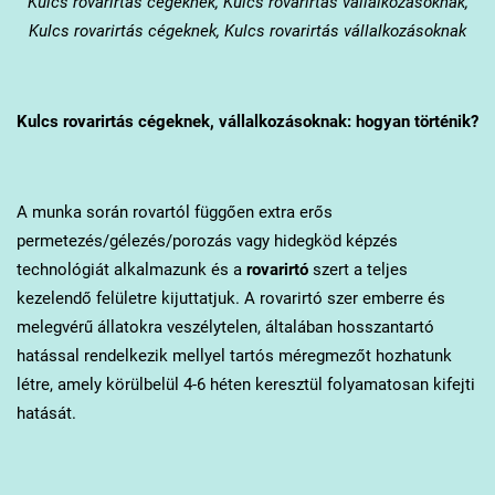
Kulcs
rovarirtás cégeknek, Kulcs rovarirtás vállalkozásoknak,
Kulcs rovarirtás cégeknek, Kulcs rovarirtás vállalkozásoknak
Kulcs
rovarirtás cégeknek, vállalkozásoknak: hogyan történik?
A munka során rovartól függően extra erős
permetezés/gélezés/porozás vagy hidegköd képzés
technológiát alkalmazunk és a
rovarirtó
szert a teljes
kezelendő felületre kijuttatjuk. A rovarirtó szer emberre és
melegvérű állatokra veszélytelen, általában hosszantartó
hatással rendelkezik mellyel tartós méregmezőt hozhatunk
létre, amely körülbelül 4-6 héten keresztül folyamatosan kifejti
hatását.