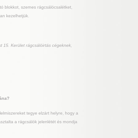
rtó blokkot, szemes rágcsálócsalétket,
an kezelhetjük.
t 15. Kerület rágcsálóirtás cégeknek,
tána?
lmiszereket tegye elzárt helyre, hogy a
sztalta a rágcsálók jelenlétét és mondja