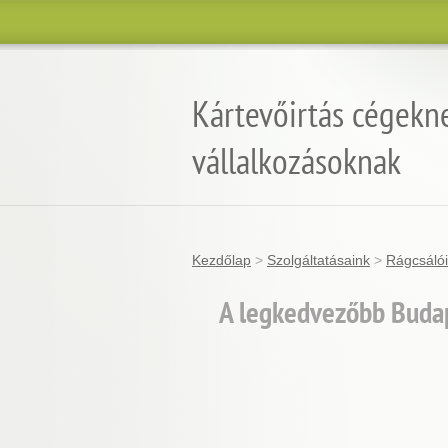
Kártevőirtás cégekn
vállalkozásoknak
Kezdőlap
>
Szolgáltatásaink
>
Rágcsálói
A legkedvezőbb Budap