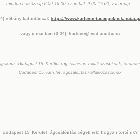
minden hétköznap 8:00-18:00, szombat: 9:00-16:00, vasárnap: -
24) néhány kattintással:
https://www.kartevoirtascegeknek.hu/araj
vagy e-mailben (0-24): kartevo@medianette.hu
égeknek, Budapest 15. Kerület rágcsálóirtás vállalkozásoknak, Budapes
Budapest 15. Kerület rágcsálóirtás vállalkozásoknak
Budapest 15. Kerület
rágcsálóirtás cégeknek: hogyan történik?