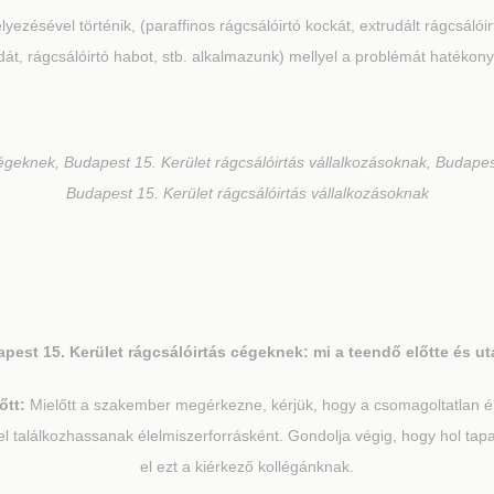
lyezésével történik, (paraffinos rágcsálóirtó kockát, extrudált rágcsálói
át, rágcsálóirtó habot, stb. alkalmazunk) mellyel a problémát hatékony
égeknek, Budapest 15. Kerület rágcsálóirtás vállalkozásoknak, Budapes
Budapest 15. Kerület rágcsálóirtás vállalkozásoknak
pest 15. Kerület
rágcsálóirtás cégeknek: mi a teendő előtte és u
őtt:
Mielőtt a szakember megérkezne, kérjük, hogy a csomagoltatlan éle
el találkozhassanak élelmiszerforrásként. Gondolja végig, hogy hol tapa
el ezt a kiérkező kollégánknak.