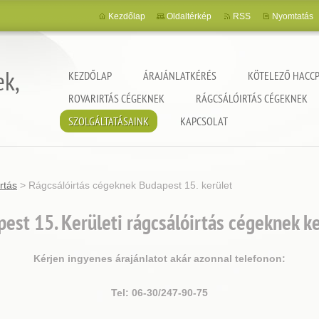
Kezdőlap
Oldaltérkép
RSS
Nyomtatás
ek,
KEZDŐLAP
ÁRAJÁNLATKÉRÉS
KÖTELEZŐ HACCP
ROVARIRTÁS CÉGEKNEK
RÁGCSÁLÓIRTÁS CÉGEKNEK
SZOLGÁLTATÁSAINK
KAPCSOLAT
rtás
>
Rágcsálóirtás cégeknek Budapest 15. kerület
est 15. Kerületi rágcsálóirtás cégeknek k
Kérjen ingyenes árajánlatot akár azonnal telefonon:
Tel: 06-30/247-90-75