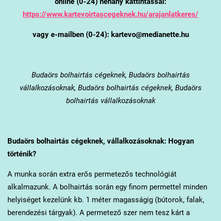
online (0-24) néhány kattintással:
https://www.kartevoirtascegeknek.hu/arajanlatkeres/
vagy e-mailben (0-24): kartevo@medianette.hu
Budaörs
bolhairtás cégeknek, Budaörs bolhairtás
vállalkozásoknak, Budaörs bolhairtás cégeknek, Budaörs
bolhairtás vállalkozásoknak
Budaörs
bolhairtás cégeknek, vállalkozásoknak: Hogyan
történik?
A munka során extra erős permetezős technológiát
alkalmazunk. A bolhairtás során egy finom permettel minden
helyiséget kezelünk kb. 1 méter magasságig (bútorok, falak,
berendezési tárgyak). A permetező szer nem tesz kárt a