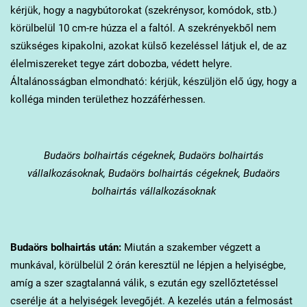
kérjük, hogy a nagybútorokat (szekrénysor, komódok, stb.)
körülbelül 10 cm-re húzza el a faltól. A szekrényekből nem
szükséges kipakolni, azokat külső kezeléssel látjuk el, de az
élelmiszereket tegye zárt dobozba, védett helyre.
Általánosságban elmondható: kérjük, készüljön elő úgy, hogy a
kolléga minden területhez hozzáférhessen.
Budaörs
bolhairtás cégeknek, Budaörs bolhairtás
vállalkozásoknak, Budaörs bolhairtás cégeknek, Budaörs
bolhairtás vállalkozásoknak
Budaörs
bolhairtás után:
Miután a szakember végzett a
munkával, körülbelül 2 órán keresztül ne lépjen a helyiségbe,
amíg a szer szagtalanná válik, s ezután egy szellőztetéssel
cserélje át a helyiségek levegőjét. A kezelés után a felmosást