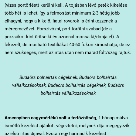
(vizes portörlést) kerülni kell. A tojásban lévő peték kikelése
több hét is lehet, így a felmosást minimum 2-3 hétig jobb
elhagyni, hogy a kikelő, fiatal rovarok is érintkezzenek a
méregmezővel. Porszívózni, port törölni szabad (de a
porzsákot kint ürítse ki és azonnal mossa ki/dobja el). A
lekezelt, de mosható textíliákat 40-60 fokon kimoshatja, de ez
nem szükséges, mert az irtás után nem marad folt/szag rajtuk.
Budaörs
bolhairtás cégeknek, Budaörs bolhairtás
vállalkozásoknak, Budaörs bolhairtás cégeknek, Budaörs
bolhairtás vállalkozásoknak
Amennyiben nagymértékű volt a fertőzöttség
, 1 hónap múlva
ismétlő kezelést ajánlott végeztetni, melynek díja megegyezik
az első irtás díjával. Ezután egy harmadik kezelést