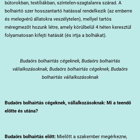
bútorokban, textíliákban, színtelen-szagtalanra szárad. A
bolhairtó szer hosszantartó hatással rendelkezik (az emberre
és melegvérű állatokra veszélytelen), mellyel tartós
méregmezőt hozunk létre, amely körülbelül 4 héten keresztül
folyamatosan kifejti hatását (és irtja a bolhákat).
Budaörs
bolhairtás cégeknek, Budaörs bolhairtás
vállalkozásoknak, Budaörs bolhairtás cégeknek, Budaörs
bolhairtás vállalkozásoknak
Budaörs
bolhairtás cégeknek, vállalkozásoknak: Mi a teendő
előtte és utána?
Budaörs
bolhairtás előtt:
Mielőtt a szakember megérkezne,