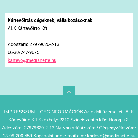
Kártevőirtás cégeknek, vállalkozásoknak
ALK Kártevőirtó Kft
Adószám: 27979620-2-13
06-30/247-9075
kartevo@
medianet
te.hu
IMPRESSZUM – CÉGINFORMÁCIÓK Az oldalt üzemelteti: ALK
Kártevőirtó Kft Székhely: 2310 Szigetszentmiklós Horog u 3.
Adószám: 27979620-2-13 Nyilvántartási szám / Cégjegyzékszám:
13-09-206-459 Kapcsolattartó e-mail cím: kartevo@medianette.hu