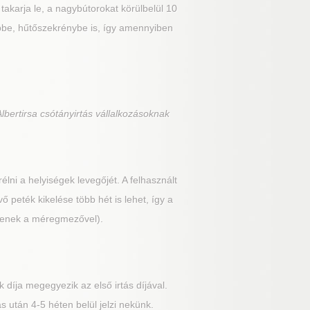
akarja le, a nagybútorokat körülbelül 10
épbe, hűtőszekrénybe is, így amennyiben
lbertirsa csótányirtás vállalkozásoknak
élni a helyiségek levegőjét. A felhasznált
vő peték kikelése több hét is lehet, így a
ezzenek a méregmezővel).
 díja megegyezik az első irtás díjával.
 után 4-5 héten belül jelzi nekünk.