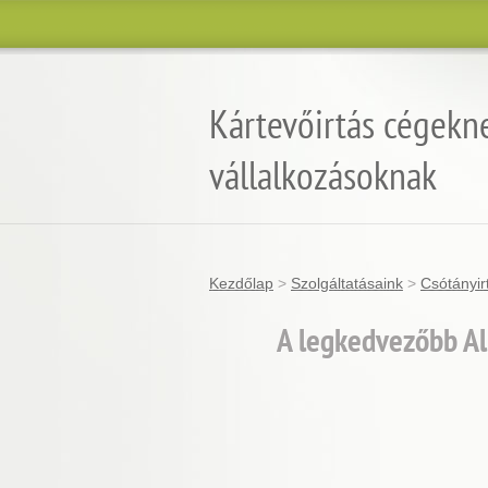
Kártevőirtás cégekn
vállalkozásoknak
Kezdőlap
>
Szolgáltatásaink
>
Csótányir
A legkedvezőbb Al