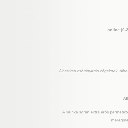
online (0-
Albertirsa
csótányirtás cégeknek, Albert
Al
A munka során extra erős permetezés
méregmező