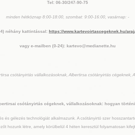
Tel: 06-30/247-90-75
minden hétköznap 8:00-18:00, szombat: 9:00-16:00, vasárnap: -
24) néhány kattintással:
https://www.kartevoirtascegeknek.hu/araj
vagy e-mailben (0-24): kartevo@medianette.hu
irsa csótányirtás vállalkozásoknak, Albertirsa csótányirtás cégeknek, A
bertirsa
i csótányirtás cégeknek, vállalkozásoknak: hogyan történ
 és gélezés technológiát alkalmazunk. A csótányirtó szer hosszantartó 
t hozunk létre, amely körülbelül 4 héten keresztül folyamatosan kifejt