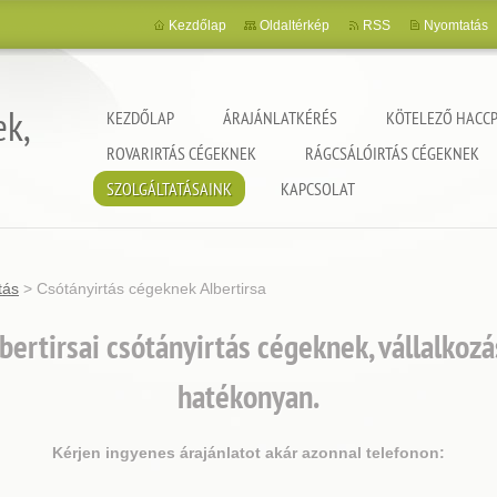
Kezdőlap
Oldaltérkép
RSS
Nyomtatás
ek,
KEZDŐLAP
ÁRAJÁNLATKÉRÉS
KÖTELEZŐ HACCP
ROVARIRTÁS CÉGEKNEK
RÁGCSÁLÓIRTÁS CÉGEKNEK
SZOLGÁLTATÁSAINK
KAPCSOLAT
tás
>
Csótányirtás cégeknek Albertirsa
bertirsai csótányirtás cégeknek, vállalkoz
hatékonyan.
Kérjen ingyenes árajánlatot akár azonnal telefonon: