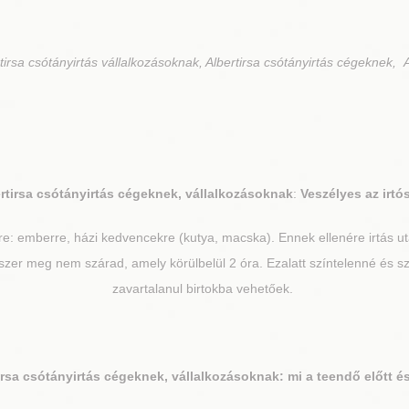
irsa csótányirtás vállalkozásoknak, Albertirsa csótányirtás cégeknek, A
rtirsa
csótányirtás cégeknek, vállalkozásoknak
:
Veszélyes az irtó
re: emberre, házi kedvencekre (kutya, macska). Ennek ellenére irtás 
zer meg nem szárad, amely körülbelül 2 óra. Ezalatt színtelenné és sza
zavartalanul birtokba vehetőek.
irsa
csótányirtás cégeknek, vállalkozásoknak: mi a teendő előtt é