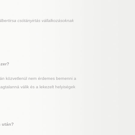
lbertirsa csótányirtás vállalkozásoknak
szer?
után közvetlenül nem érdemes bemenni a
gtalanná válik és a lekezelt helyiségek
s után?