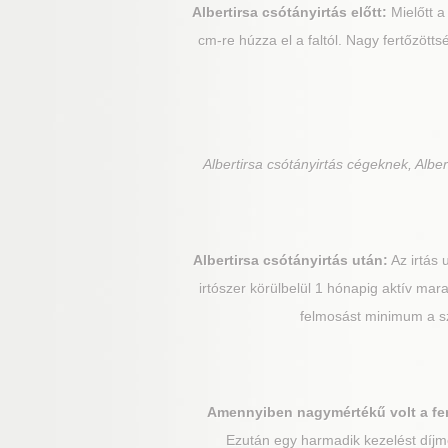
Albertirsa
csótányirtás előtt:
Mielőtt a
cm-re húzza el a faltól. Nagy fertőzöt
Albertirsa
csótányirtás cégeknek, Albert
Albertirsa
csótányirtás után:
Az irtás 
irtószer körülbelül 1 hónapig aktív marad
felmosást minimum a sze
Amennyiben nagymértékű volt a fe
Ezután egy harmadik kezelést díjme