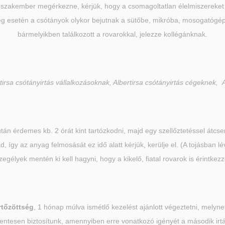
 szakember megérkezne, kérjük, hogy a csomagoltatlan élelmiszereket t
tség esetén a csótányok olykor bejutnak a sütőbe, mikróba, mosogatóg
bármelyikben találkozott a rovarokkal, jelezze kollégánknak.
irsa csótányirtás vállalkozásoknak, Albertirsa csótányirtás cégeknek, A
után érdemes kb. 2 órát kint tartózkodni, majd egy szellőztetéssel átcser
, így az anyag felmosását ez idő alatt kérjük, kerülje el. (A tojásban lé
gélyek mentén ki kell hagyni, hogy a kikelő, fiatal rovarok is érintk
rtőzöttség
, 1 hónap múlva ismétlő kezelést ajánlott végeztetni, melynek
ntesen biztosítunk, amennyiben erre vonatkozó igényét a második irtás