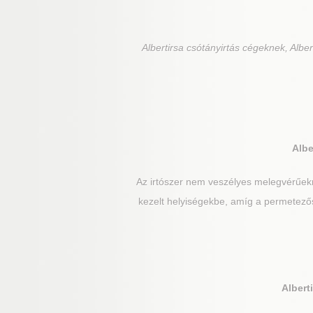
Albertirsa
csótányirtás cégeknek, Albert
Albe
Az irtószer nem veszélyes melegvérűek
kezelt helyiségekbe, amíg a permetezős
Albert