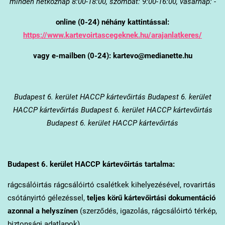
minden hétköznap 8:00-18:00, szombat: 9:00-16:00, vasárnap: -
online (0-24) néhány kattintással:
https://www.kartevoirtascegeknek.hu/arajanlatkeres/
vagy e-mailben (0-24): kartevo@medianette.hu
Budapest 6. kerület
HACCP kártevőirtás Budapest 6. kerület
HACCP kártevőirtás Budapest 6. kerület HACCP kártevőirtás
Budapest 6. kerület HACCP kártevőirtás
Budapest 6. kerület
HACCP kártevőirtás tartalma:
rágcsálóirtás rágcsálóirtó csalétkek kihelyezésével, rovarirtás
csótányirtó gélezéssel,
teljes körű kártevőirtási dokumentáció
azonnal a helyszínen
(szerződés, igazolás, rágcsálóirtó térkép,
biztonsági adatlapok).