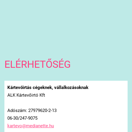
ELÉRHETŐSÉG
Kártevőirtás cégeknek, vállalkozásoknak
ALK Kártevőirtó Kft
Adószám: 27979620-2-13
06-30/247-9075
kartevo@
medianet
te.hu