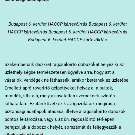
Budapest 6. kerület
HACCP kártevőirtás Budapest 6. kerület
HACCP kártevőirtás Budapest 6. kerület HACCP kártevőirtás
Budapest 6. kerület HACCP kártevőirtás
Szakemberünk diszkrét rágcsálóirtó dobozokat helyez ki az
üzlethelyiségbe természetesen ügyelve arra, hogy azt a
vásárlók, vendégek ne láthassák, amikor betérnek az üzletébe.
Emellett apró rovarirtó gélpettyeket helyez el a pultok,
mosdók, stb. alá, mely az avatatlan szemeknek szintén
láthatatlan. Ezután következik az igazolások megírása,
biztonsági adatlapok átadása, illetve a rágcsálóirtó dobozok
pontos leltározása, vagyis az ún. rágcsálóirtó térképen
berajzoljuk a dobozok helyét, sorszámát és feljegyezzük a
kihelyezés dátumát.