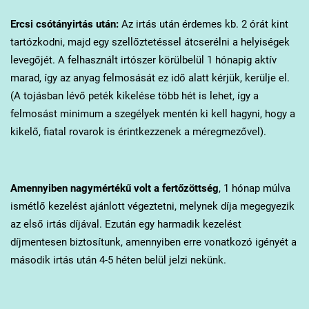
Ercsi
csótányirtás után:
Az irtás után érdemes kb. 2 órát kint
tartózkodni, majd egy szellőztetéssel átcserélni a helyiségek
levegőjét. A felhasznált irtószer körülbelül 1 hónapig aktív
marad, így az anyag felmosását ez idő alatt kérjük, kerülje el.
(A tojásban lévő peték kikelése több hét is lehet, így a
felmosást minimum a szegélyek mentén ki kell hagyni, hogy a
kikelő, fiatal rovarok is érintkezzenek a méregmezővel).
Amennyiben nagymértékű volt a fertőzöttség
, 1 hónap múlva
ismétlő kezelést ajánlott végeztetni, melynek díja megegyezik
az első irtás díjával. Ezután egy harmadik kezelést
díjmentesen biztosítunk, amennyiben erre vonatkozó igényét a
második irtás után 4-5 héten belül jelzi nekünk.