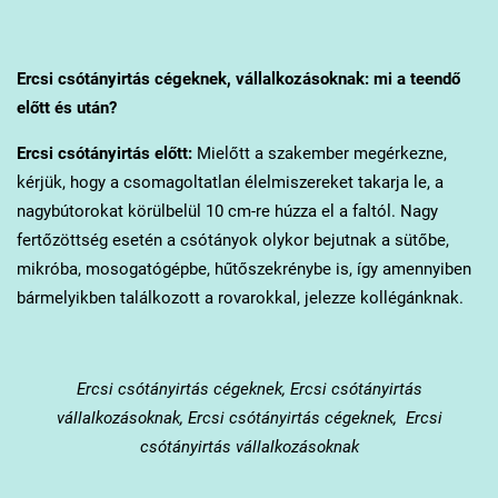
Ercsi
csótányirtás cégeknek, vállalkozásoknak: mi a teendő
előtt és után?
Ercsi
csótányirtás előtt:
Mielőtt a szakember megérkezne,
kérjük, hogy a csomagoltatlan élelmiszereket takarja le, a
nagybútorokat körülbelül 10 cm-re húzza el a faltól. Nagy
fertőzöttség esetén a csótányok olykor bejutnak a sütőbe,
mikróba, mosogatógépbe, hűtőszekrénybe is, így amennyiben
bármelyikben találkozott a rovarokkal, jelezze kollégánknak.
Ercsi
csótányirtás cégeknek, Ercsi csótányirtás
vállalkozásoknak, Ercsi csótányirtás cégeknek, Ercsi
csótányirtás vállalkozásoknak