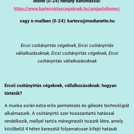
online (0-24) néhány kattintással:
https://www.kartevoirtascegeknek.hu/arajanlatkeres/
vagy e-mailben (0-24): kartevo@medianette.hu
Ercsi
csótányirtás cégeknek, Ercsi csótányirtás
vállalkozásoknak, Ercsi csótányirtás cégeknek, Ercsi
csótányirtás vállalkozásoknak
Ercsi
i csótányirtás cégeknek, vállalkozásoknak: hogyan
történik?
A munka során extra erős permetezés és gélezés technológiát
alkalmazunk. A csótányirtó szer hosszantartó hatással
rendelkezik, mellyel tartós méregmezőt hozunk létre, amely
körülbelül 4 héten keresztül folyamatosan kifejti hatását.