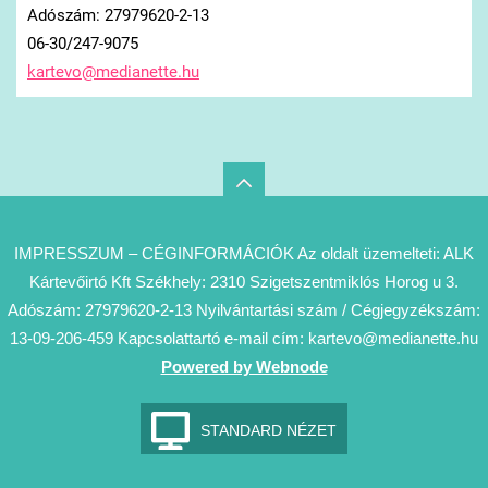
Adószám: 27979620-2-13
06-30/247-9075
kartevo@
medianet
te.hu
IMPRESSZUM – CÉGINFORMÁCIÓK Az oldalt üzemelteti: ALK
Kártevőirtó Kft Székhely: 2310 Szigetszentmiklós Horog u 3.
Adószám: 27979620-2-13 Nyilvántartási szám / Cégjegyzékszám:
13-09-206-459 Kapcsolattartó e-mail cím: kartevo@medianette.hu
Powered by Webnode
STANDARD NÉZET