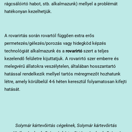
rágcsálóirtó habot, stb. alkalmazunk) mellyel a problémát
hatékonyan kezelhetjük.
A rovarirtás során rovartól függően extra erős
permetezés/gélezés/porozás vagy hidegköd képzés
technológiát alkalmazunk és a
rovarirtó
szert a teljes
kezelendő felületre kijuttatjuk. A rovarirtó szer emberre és
melegvérű állatokra veszélytelen, általában hosszantartó
hatással rendelkezik mellyel tartós méregmezőt hozhatunk
létre, amely körülbelül 4-6 héten keresztül folyamatosan kifejti
hatását.
Solymár
kártevőirtás cégeknek, Solymár kártevőirtás