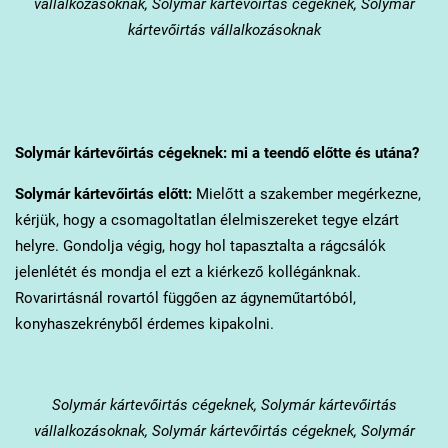
vállalkozásoknak, Solymár kártevőirtás cégeknek, Solymár
kártevőirtás vállalkozásoknak
Solymár
kártevőirtás cégeknek: mi a teendő előtte és utána?
Solymár
kártevőirtás előtt:
Mielőtt a szakember megérkezne,
kérjük, hogy a csomagoltatlan élelmiszereket tegye elzárt
helyre. Gondolja végig, hogy hol tapasztalta a rágcsálók
jelenlétét és mondja el ezt a kiérkező kollégánknak.
Rovarirtásnál rovartól függően az ágyneműtartóból,
konyhaszekrényből érdemes kipakolni.
Solymár
kártevőirtás cégeknek, Solymár kártevőirtás
vállalkozásoknak, Solymár kártevőirtás cégeknek, Solymár