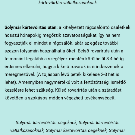
kártevőirtás vállalkozásoknak
Solymár
kártevőirtás után:
a kihelyezett rágcsálóirtó csalétkek
hosszú hónapokig megőrzik szavatosságukat, így ha nem
fogyasztják el mindet a rágcsálók, akár az egész további
szezon folyamán használhatja őket. Belső rovarirtás után a
felmosást legalább a szegélyek mentén körülbelül 3-4 hétig
érdemes elkerülni, hogy a kikelő rovarok is érintkezzenek a
méregmezővel. (A tojásban lévő peték kikelése 2-3 hét is
lehet). Amennyiben nagymértékű volt a fertőzöttség, ismétlő
kezelésre lehet szükség. Külső rovarirtás után a száradást
követően a szokásos módon végezheti tevékenységeit.
Solymár
kártevőirtás cégeknek, Solymár kártevőirtás
vállalkozásoknak, Solymár kártevőirtás cégeknek, Solymár