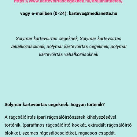
https://www.kartevoirtascegeknek.hu/arajanlatkeres/
vagy e-mailben (0-24): kartevo@medianette.hu
Solymár
kártevőirtás cégeknek, Solymár kártevőirtás
vállalkozásoknak, Solymár kártevőirtás cégeknek, Solymár
kártevőirtás vállalkozásoknak
Solymár
kártevőirtás cégeknek: hogyan történik?
A rágcsálóirtás ipari rágcsálóirtószerek kihelyezésével
történik, (paraffinos rágcsálóirtó kockát, extrudált rágcsálóirtó
blokkot, szemes rágcsálócsalétket, ragacsos csapdát,