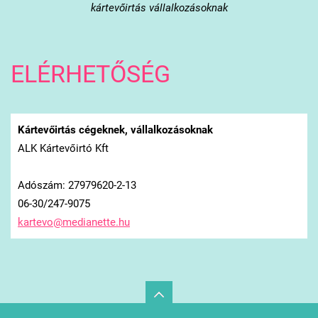
kártevőirtás vállalkozásoknak
ELÉRHETŐSÉG
Kártevőirtás cégeknek, vállalkozásoknak
ALK Kártevőirtó Kft
Adószám: 27979620-2-13
06-30/247-9075
kartevo@
medianet
te.hu