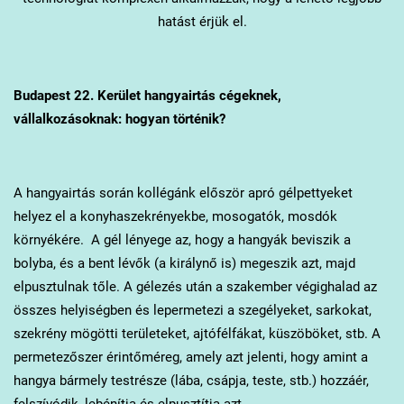
hatást érjük el.
Budapest 22. Kerület
hangyairtás cégeknek,
vállalkozásoknak: hogyan történik?
A hangyairtás során kollégánk először apró gélpettyeket
helyez el a konyhaszekrényekbe, mosogatók, mosdók
környékére. A gél lényege az, hogy a hangyák beviszik a
bolyba, és a bent lévők (a királynő is) megeszik azt, majd
elpusztulnak tőle. A gélezés után a szakember végighalad az
összes helyiségben és lepermetezi a szegélyeket, sarkokat,
szekrény mögötti területeket, ajtófélfákat, küszöböket, stb. A
permetezőszer érintőméreg, amely azt jelenti, hogy amint a
hangya bármely testrésze (lába, csápja, teste, stb.) hozzáér,
felszívódik, lebénítja és elpusztítja azt.