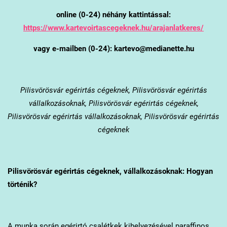
online (0-24) néhány kattintással:
https://www.kartevoirtascegeknek.hu/arajanlatkeres/
vagy e-mailben (0-24): kartevo@medianette.hu
Pilisvörösvár
egérirtás cégeknek, Pilisvörösvár egérirtás
vállalkozásoknak, Pilisvörösvár egérirtás cégeknek,
Pilisvörösvár egérirtás vállalkozásoknak, Pilisvörösvár egérirtás
cégeknek
Pilisvörösvár
egérirtás cégeknek, vállalkozásoknak: Hogyan
történik?
A munka során egérirtó csalétkek kihelyezésével paraffinos