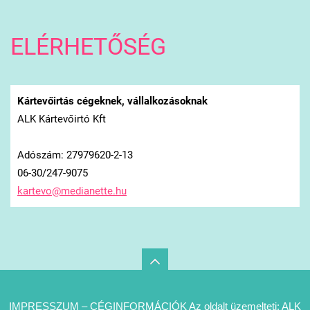
ELÉRHETŐSÉG
Kártevőirtás cégeknek, vállalkozásoknak
ALK Kártevőirtó Kft
Adószám: 27979620-2-13
06-30/247-9075
kartevo@
medianet
te.hu
IMPRESSZUM – CÉGINFORMÁCIÓK Az oldalt üzemelteti: ALK