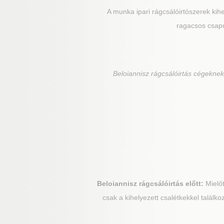
A munka ipari rágcsálóirtószerek kihe
ragacsos csapd
Beloiannisz
rágcsálóirtás cégeknek,
Beloiannisz
rágcsálóirtás előtt:
Mielőt
csak a kihelyezett csalétkekkel találk