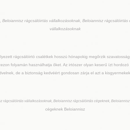
 Beloiannisz rágcsálóirtás vállalkozásoknak, Beloiannisz rágcsálóirtás 
vállalkozásoknak
lyezett rágcsálóirtó csalétkek hosszú hónapokig megőrzik szavatosságu
zezon folyamán használhatja őket. Az irtószer olyan keserű ízt hordozó
dvelnek, de a biztonság kedvéért gondosan zárja el azt a kisgyermekek é
z rágcsálóirtás vállalkozásoknak, Beloiannisz rágcsálóirtás cégeknek, Beloiannisz
cégeknek Beloiannisz