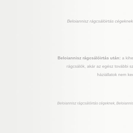
Beloiannisz
rágcsálóirtás cégeknek,
Beloiannisz
rágcsálóirtás után:
a kihe
rágcsálók, akár az egész további s
háziállatok nem ke
Beloiannisz
rágcsálóirtás cégeknek, Beloiannis