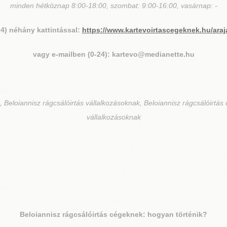
minden hétköznap 8:00-18:00, szombat: 9:00-16:00, vasárnap: -
24) néhány kattintással:
https://www.kartevoirtascegeknek.hu/araj
vagy e-mailben (0-24): kartevo@medianette.hu
 Beloiannisz rágcsálóirtás vállalkozásoknak, Beloiannisz rágcsálóirtás 
vállalkozásoknak
Beloiannisz
rágcsálóirtás cégeknek: hogyan történik?