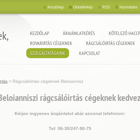
Kezdőlap
Oldaltérkép
RSS
Nyomtatás
ek,
KEZDŐLAP
ÁRAJÁNLATKÉRÉS
KÖTELEZŐ HACCP
ROVARIRTÁS CÉGEKNEK
RÁGCSÁLÓIRTÁS CÉGEKNEK
SZOLGÁLTATÁSAINK
KAPCSOLAT
rtás
>
Rágcsálóirtás cégeknek Beloiannisz
eloianniszi rágcsálóirtás cégeknek kedve
Kérjen ingyenes árajánlatot akár azonnal telefonon:
Tel: 06-30/247-90-75