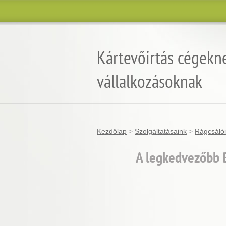
Kártevőirtás cégekn
vállalkozásoknak
Kezdőlap
>
Szolgáltatásaink
>
Rágcsálói
A legkedvezőbb B