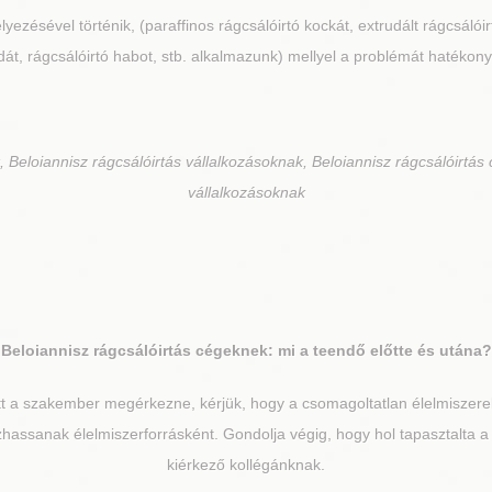
lyezésével történik, (paraffinos rágcsálóirtó kockát, extrudált rágcsálói
át, rágcsálóirtó habot, stb. alkalmazunk) mellyel a problémát hatékony
 Beloiannisz rágcsálóirtás vállalkozásoknak, Beloiannisz rágcsálóirtás 
vállalkozásoknak
Beloiannisz
rágcsálóirtás cégeknek: mi a teendő előtte és utána?
t a szakember megérkezne, kérjük, hogy a csomagoltatlan élelmiszereke
ozhassanak élelmiszerforrásként. Gondolja végig, hogy hol tapasztalta a 
kiérkező kollégánknak.