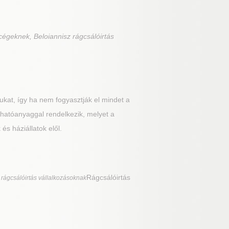
cégeknek, Beloiannisz rágcsálóirtás
kat, így ha nem fogyasztják el mindet a
 hatóanyaggal rendelkezik, melyet a
s háziállatok elől.
Rágcsálóirtás
 rágcsálóirtás vállalkozásoknak