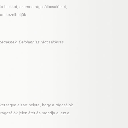
rtó blokkot, szemes rágcsálócsalétket,
an kezelhetjük.
cégeknek, Beloiannisz rágcsálóirtás
t tegye elzárt helyre, hogy a rágcsálók
rágcsálók jelenlétét és mondja el ezt a