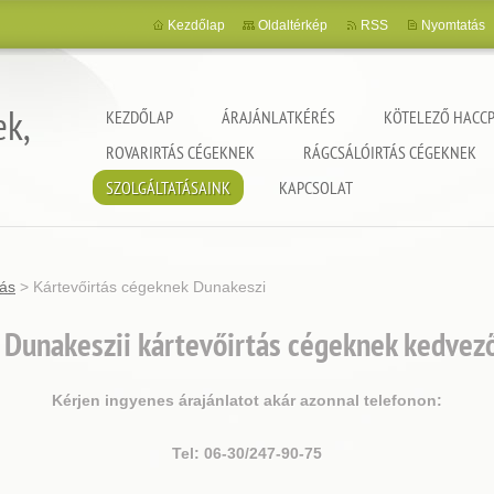
Kezdőlap
Oldaltérkép
RSS
Nyomtatás
ek,
KEZDŐLAP
ÁRAJÁNLATKÉRÉS
KÖTELEZŐ HACCP
ROVARIRTÁS CÉGEKNEK
RÁGCSÁLÓIRTÁS CÉGEKNEK
SZOLGÁLTATÁSAINK
KAPCSOLAT
tás
>
Kártevőirtás cégeknek Dunakeszi
Dunakeszii kártevőirtás cégeknek kedvez
Kérjen ingyenes árajánlatot akár azonnal telefonon:
Tel: 06-30/247-90-75