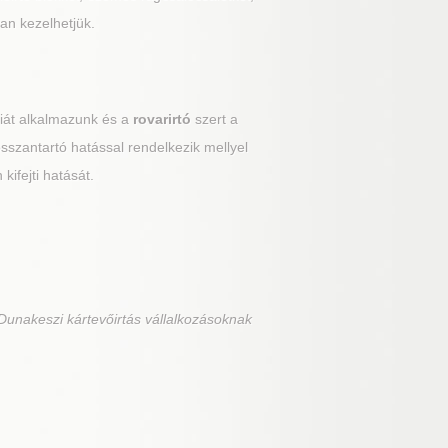
an kezelhetjük.
giát alkalmazunk és a
rovarirtó
szert a
hosszantartó hatással rendelkezik mellyel
kifejti hatását.
Dunakeszi kártevőirtás vállalkozásoknak