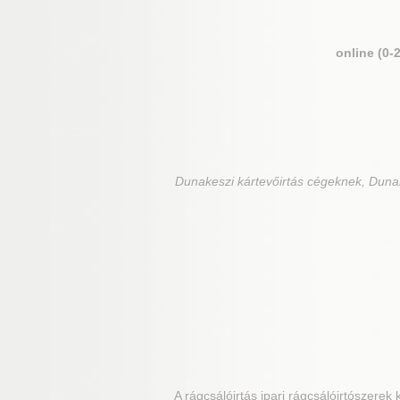
online (0-
Dunakeszi
kártevőirtás cégeknek, Dunak
A rágcsálóirtás ipari rágcsálóirtószerek 