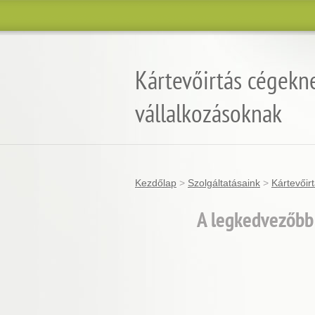
Kártevőirtás cégekn
vállalkozásoknak
Kezdőlap
>
Szolgáltatásaink
>
Kártevőir
A legkedvezőbb 