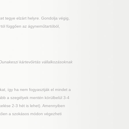
t tegye elzárt helyre. Gondolja végig,
artól függően az ágyneműtartóból,
Dunakeszi kártevőirtás vállalkozásoknak
at, így ha nem fogyasztják el mindet a
lább a szegélyek mentén körülbelül 3-4
kelése 2-3 hét is lehet). Amennyiben
vetően a szokásos módon végezheti