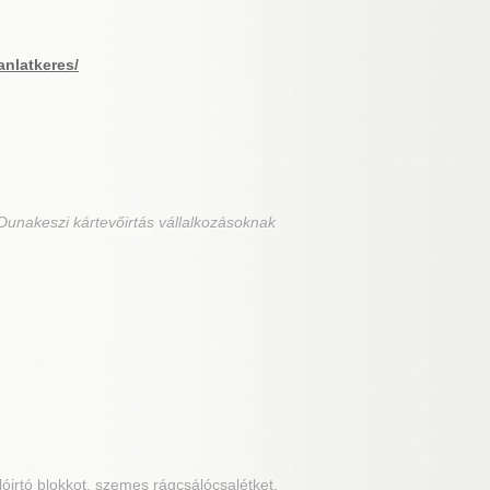
anlatkeres/
Dunakeszi kártevőirtás vállalkozásoknak
álóirtó blokkot, szemes rágcsálócsalétket,