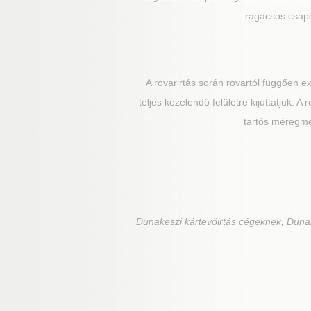
ragacsos csapd
A rovarirtás során rovartól függően 
teljes kezelendő felületre kijuttatjuk. 
tartós méregmez
Dunakeszi
kártevőirtás cégeknek, Dunak