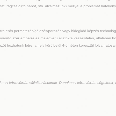
át, rágcsálóirtó habot, stb. alkalmazunk) mellyel a problémát hatékony
extra erős permetezés/gélezés/porozás vagy hidegköd képzés technoló
A rovarirtó szer emberre és melegvérű állatokra veszélytelen, általában 
őt hozhatunk létre, amely körülbelül 4-6 héten keresztül folyamatosan 
eszi kártevőirtás vállalkozásoknak, Dunakeszi kártevőirtás cégeknek, 