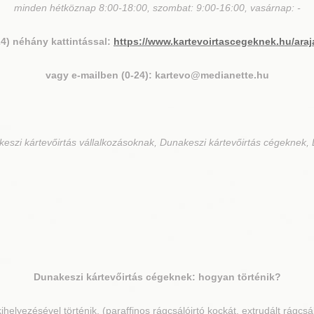
minden hétköznap 8:00-18:00, szombat: 9:00-16:00, vasárnap: -
24) néhány kattintással:
https://www.kartevoirtascegeknek.hu/araj
vagy e-mailben (0-24): kartevo@medianette.hu
eszi kártevőirtás vállalkozásoknak, Dunakeszi kártevőirtás cégeknek, 
Dunakeszi
kártevőirtás cégeknek: hogyan történik?
kihelyezésével történik, (paraffinos rágcsálóirtó kockát, extrudált rágcs