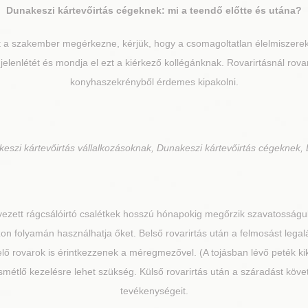
Dunakeszi
kártevőirtás cégeknek: mi a teendő előtte és utána?
t a szakember megérkezne, kérjük, hogy a csomagoltatlan élelmiszereke
 jelenlétét és mondja el ezt a kiérkező kollégánknak. Rovarirtásnál rov
konyhaszekrényből érdemes kipakolni.
eszi kártevőirtás vállalkozásoknak, Dunakeszi kártevőirtás cégeknek, 
yezett rágcsálóirtó csalétkek hosszú hónapokig megőrzik szavatosságuk
on folyamán használhatja őket. Belső rovarirtás után a felmosást lega
elő rovarok is érintkezzenek a méregmezővel. (A tojásban lévő peték ki
 ismétlő kezelésre lehet szükség. Külső rovarirtás után a száradást kö
tevékenységeit.