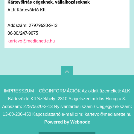
Kártevőirtás cégeknek, vállalkozásoknak
ALK Kártevőirtó Kft
Adószám: 27979620-2-13
06-30/247-9075
kartevo@
medianet
te.hu
IMPRESSZUM – CÉGINFORMÁCIÓK Az oldalt üzemelteti: ALK
Kártevőirtó Kft Székhely: 2310 Szigetszentmiklós Horog u 3.
Adószám: 27979620-2-13 Nyilvántartási szám / Cégjegyzékszám:
13-09-206-459 Kapcsolattartó e-mail cím: kartevo@medianette.hu
Powered by Webnode