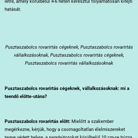
létre, amely körülbelül 4-6 héten keresztül folyamatosan kifejti
hatását.
Pusztaszabolcs
rovarirtás cégeknek, Pusztaszabolcs rovarirtás
vállalkozásoknak, Pusztaszabolcs rovarirtás cégeknek,
Pusztaszabolcs rovarirtás vállalkozásoknak
Pusztaszabolcs
rovarirtás cégeknek, vállalkozásoknak: mi a
teendő előtte-utána?
Pusztaszabolcs
rovarirtás előtt:
Mielőtt a szakember
megérkezne, kérjük, hogy a csomagoltatlan élelmiszereket
tegye védett helyre, a nagybútorokat körülbelül 10 cm-re húzza