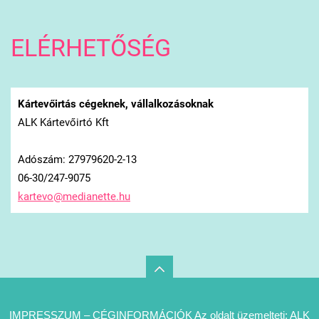
ELÉRHETŐSÉG
Kártevőirtás cégeknek, vállalkozásoknak
ALK Kártevőirtó Kft
Adószám: 27979620-2-13
06-30/247-9075
kartevo@
medianet
te.hu
IMPRESSZUM – CÉGINFORMÁCIÓK Az oldalt üzemelteti: ALK