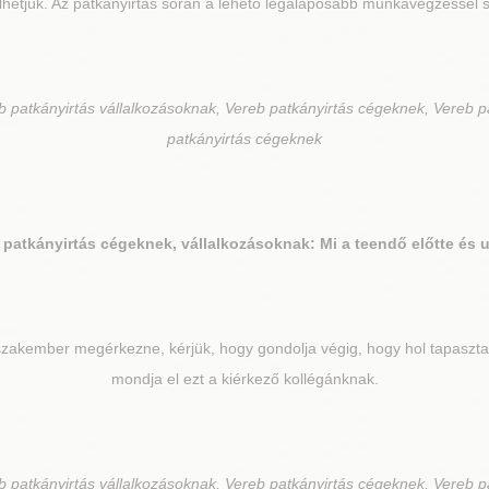
lhetjük. Az patkányirtás során a lehető legalaposabb munkavégzéssel s
 patkányirtás vállalkozásoknak, Vereb patkányirtás cégeknek, Vereb p
patkányirtás cégeknek
patkányirtás cégeknek, vállalkozásoknak: Mi a teendő előtte és 
szakember megérkezne, kérjük, hogy gondolja végig, hogy hol tapasztalt
mondja el ezt a kiérkező kollégánknak.
 patkányirtás vállalkozásoknak, Vereb patkányirtás cégeknek, Vereb p