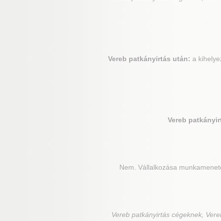
Vereb
patkányirtás után:
a kihelye
Vereb
patkányirt
Nem. Vállalkozása munkamenetét 
Vereb
patkányirtás cégeknek, Vereb