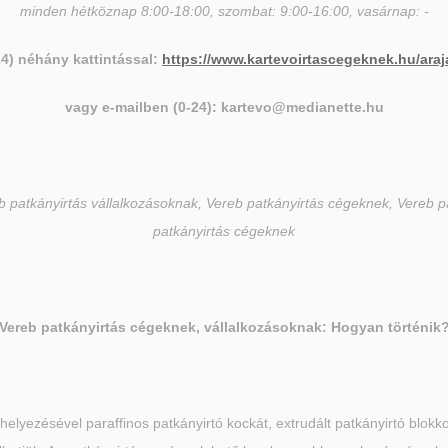
minden hétköznap 8:00-18:00, szombat: 9:00-16:00, vasárnap: -
24) néhány kattintással:
https://www.kartevoirtascegeknek.hu/araj
vagy e-mailben (0-24): kartevo@medianette.hu
 patkányirtás vállalkozásoknak, Vereb patkányirtás cégeknek, Vereb p
patkányirtás cégeknek
Vereb
patkányirtás cégeknek, vállalkozásoknak: Hogyan történik
elyezésével paraffinos patkányirtó kockát, extrudált patkányirtó blokko