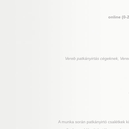
online (0-
Vereb
patkányirtás cégeknek, Vereb
A munka során patkányirtó csalétkek kih