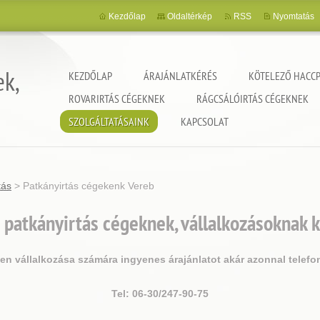
Kezdőlap
Oldaltérkép
RSS
Nyomtatás
ek,
KEZDŐLAP
ÁRAJÁNLATKÉRÉS
KÖTELEZŐ HACCP
ROVARIRTÁS CÉGEKNEK
RÁGCSÁLÓIRTÁS CÉGEKNEK
SZOLGÁLTATÁSAINK
KAPCSOLAT
tás
>
Patkányirtás cégekenk Vereb
 patkányirtás cégeknek, vállalkozásoknak 
jen vállalkozása számára ingyenes árajánlatot akár azonnal telefo
Tel: 06-30/247-90-75