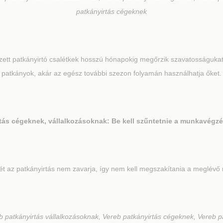
patkányirtás cégeknek
zett patkányirtó csalétkek hosszú hónapokig megőrzik szavatosságukat
patkányok, akár az egész további szezon folyamán használhatja őket.
ás cégeknek, vállalkozásoknak: Be kell szűntetnie a munkavégzést
az patkányirtás nem zavarja, így nem kell megszakítania a meglévő m
 patkányirtás vállalkozásoknak, Vereb patkányirtás cégeknek, Vereb p