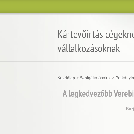
Kártevőirtás cégekn
vállalkozásoknak
Kezdőlap
>
Szolgáltatásaink
>
Patkányir
A legkedvezőbb Verebi
Kér