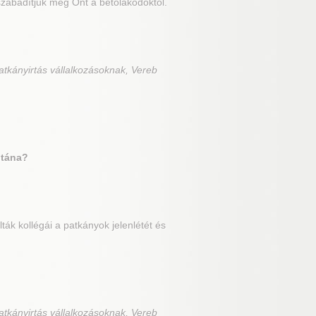
zabadítjuk meg Önt a betolakodóktól.
atkányirtás vállalkozásoknak, Vereb
utána?
ák kollégái a patkányok jelenlétét és
atkányirtás vállalkozásoknak, Vereb