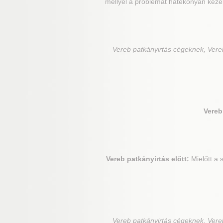
mellyel a problémát hatékonyan keze
Vereb
patkányirtás cégeknek, Vereb
Vereb
Vereb
patkányirtás előtt:
Mielőtt a 
Vereb
patkányirtás cégeknek, Vereb