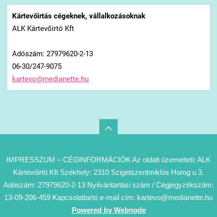
Kártevőirtás cégeknek, vállalkozásoknak
ALK Kártevőirtó Kft
Adószám: 27979620-2-13
06-30/247-9075
kartevo@
medianet
te.hu
IMPRESSZUM – CÉGINFORMÁCIÓK Az oldalt üzemelteti: ALK
Kártevőirtó Kft Székhely: 2310 Szigetszentmiklós Horog u 3.
Adószám: 27979620-2-13 Nyilvántartási szám / Cégjegyzékszám:
13-09-206-459 Kapcsolattartó e-mail cím: kartevo@medianette.hu
Powered by Webnode