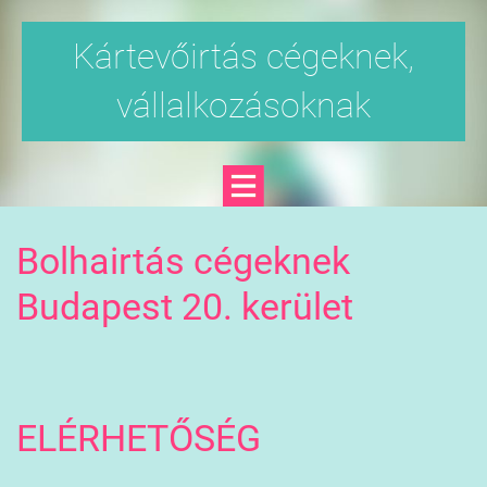
Kártevőirtás cégeknek,
vállalkozásoknak
Bolhairtás cégeknek
Budapest 20. kerület
ELÉRHETŐSÉG