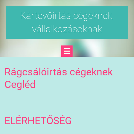
Kártevőirtás cégeknek,
vállalkozásoknak
Rágcsálóirtás cégeknek
Cegléd
ELÉRHETŐSÉG