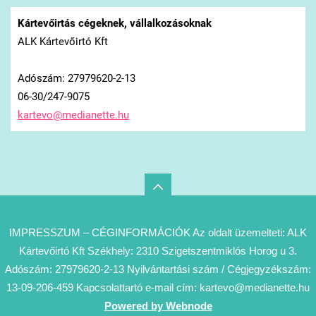
Kártevőirtás cégeknek, vállalkozásoknak
ALK Kártevőirtó Kft
Adószám: 27979620-2-13
06-30/247-9075
kartevo@
medianet
te.hu
IMPRESSZUM – CÉGINFORMÁCIÓK Az oldalt üzemelteti: ALK
Kártevőirtó Kft Székhely: 2310 Szigetszentmiklós Horog u 3.
Adószám: 27979620-2-13 Nyilvántartási szám / Cégjegyzékszám:
13-09-206-459 Kapcsolattartó e-mail cím: kartevo@medianette.hu
Powered by Webnode