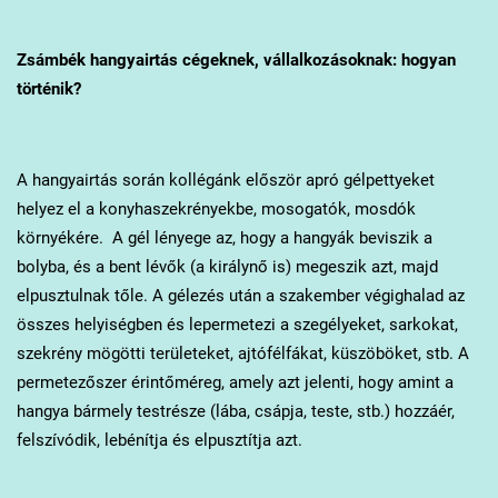
Zsámbék
hangyairtás cégeknek, vállalkozásoknak: hogyan
történik?
A hangyairtás során kollégánk először apró gélpettyeket
helyez el a konyhaszekrényekbe, mosogatók, mosdók
környékére. A gél lényege az, hogy a hangyák beviszik a
bolyba, és a bent lévők (a királynő is) megeszik azt, majd
elpusztulnak tőle. A gélezés után a szakember végighalad az
összes helyiségben és lepermetezi a szegélyeket, sarkokat,
szekrény mögötti területeket, ajtófélfákat, küszöböket, stb. A
permetezőszer érintőméreg, amely azt jelenti, hogy amint a
hangya bármely testrésze (lába, csápja, teste, stb.) hozzáér,
felszívódik, lebénítja és elpusztítja azt.