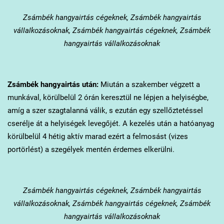
Zsámbék
hangyairtás cégeknek, Zsámbék hangyairtás
vállalkozásoknak, Zsámbék hangyairtás cégeknek, Zsámbék
hangyairtás vállalkozásoknak
Zsámbék
hangyairtás után:
Miután a szakember végzett a
munkával, körülbelül 2 órán keresztül ne lépjen a helyiségbe,
amíg a szer szagtalanná válik, s ezután egy szellőztetéssel
cserélje át a helyiségek levegőjét. A kezelés után a hatóanyag
körülbelül 4 hétig aktív marad ezért a felmosást (vizes
portörlést) a szegélyek mentén érdemes elkerülni.
Zsámbék
hangyairtás cégeknek, Zsámbék hangyairtás
vállalkozásoknak, Zsámbék hangyairtás cégeknek, Zsámbék
hangyairtás vállalkozásoknak