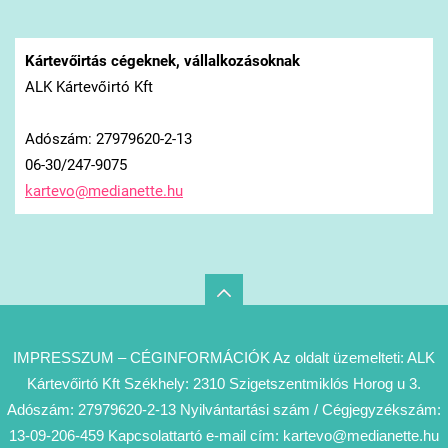
Kártevőirtás cégeknek, vállalkozásoknak
ALK Kártevőirtó Kft
Adószám: 27979620-2-13
06-30/247-9075
kartevo@
medianet
te.hu
IMPRESSZUM – CÉGINFORMÁCIÓK Az oldalt üzemelteti: ALK
Kártevőirtó Kft Székhely: 2310 Szigetszentmiklós Horog u 3.
Adószám: 27979620-2-13 Nyilvántartási szám / Cégjegyzékszám:
13-09-206-459 Kapcsolattartó e-mail cím: kartevo@medianette.hu