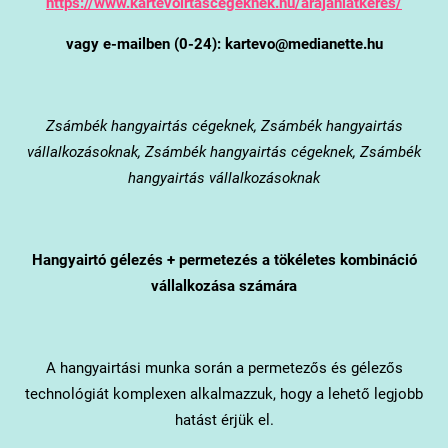
https://www.kartevoirtascegeknek.hu/arajanlatkeres/
vagy e-mailben (0-24): kartevo@medianette.hu
Zsámbék
hangyairtás cégeknek, Zsámbék hangyairtás
vállalkozásoknak, Zsámbék hangyairtás cégeknek, Zsámbék
hangyairtás vállalkozásoknak
Hangyairtó gélezés + permetezés a tökéletes kombináció
vállalkozása számára
A hangyairtási munka során a permetezős és gélezős
technológiát komplexen alkalmazzuk, hogy a lehető legjobb
hatást érjük el.