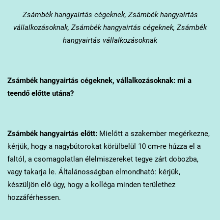
Zsámbék
hangyairtás cégeknek, Zsámbék hangyairtás
vállalkozásoknak, Zsámbék hangyairtás cégeknek, Zsámbék
hangyairtás vállalkozásoknak
Zsámbék
hangyairtás cégeknek, vállalkozásoknak: mi a
teendő előtte utána?
Zsámbék
hangyairtás előtt:
Mielőtt a szakember megérkezne,
kérjük, hogy a nagybútorokat körülbelül 10 cm-re húzza el a
faltól, a csomagolatlan élelmiszereket tegye zárt dobozba,
vagy takarja le. Általánosságban elmondható: kérjük,
készüljön elő úgy, hogy a kolléga minden területhez
hozzáférhessen.