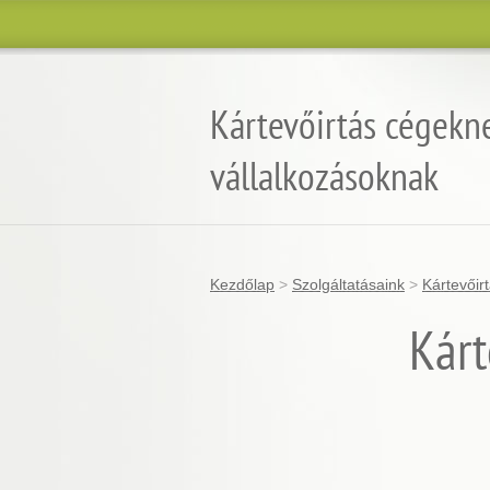
Kártevőirtás cégekn
vállalkozásoknak
Kezdőlap
>
Szolgáltatásaink
>
Kártevőir
Kárt