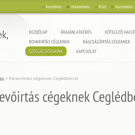
Kezdőlap
Oldaltérkép
RSS
Nyomtatás
ek,
KEZDŐLAP
ÁRAJÁNLATKÉRÉS
KÖTELEZŐ HACCP
ROVARIRTÁS CÉGEKNEK
RÁGCSÁLÓIRTÁS CÉGEKNEK
SZOLGÁLTATÁSAINK
KAPCSOLAT
tás
>
Kártevőirtás cégeknek Ceglédbercel
evőirtás cégeknek Ceglédb