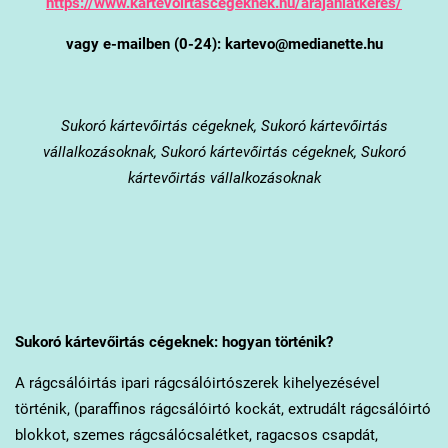
https://www.kartevoirtascegeknek.hu/arajanlatkeres/
vagy e-mailben (0-24): kartevo@medianette.hu
Sukoró
kártevőirtás cégeknek, Sukoró kártevőirtás
vállalkozásoknak, Sukoró kártevőirtás cégeknek, Sukoró
kártevőirtás vállalkozásoknak
Sukoró
kártevőirtás cégeknek: hogyan történik?
A rágcsálóirtás ipari rágcsálóirtószerek kihelyezésével
történik, (paraffinos rágcsálóirtó kockát, extrudált rágcsálóirtó
blokkot, szemes rágcsálócsalétket, ragacsos csapdát,