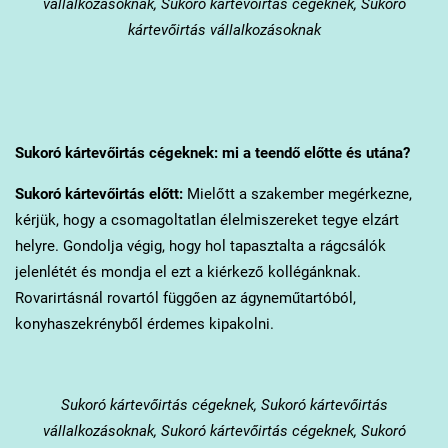
vállalkozásoknak, Sukoró kártevőirtás cégeknek, Sukoró
kártevőirtás vállalkozásoknak
Sukoró
kártevőirtás cégeknek: mi a teendő előtte és utána?
Sukoró
kártevőirtás előtt:
Mielőtt a szakember megérkezne,
kérjük, hogy a csomagoltatlan élelmiszereket tegye elzárt
helyre. Gondolja végig, hogy hol tapasztalta a rágcsálók
jelenlétét és mondja el ezt a kiérkező kollégánknak.
Rovarirtásnál rovartól függően az ágyneműtartóból,
konyhaszekrényből érdemes kipakolni.
Sukoró
kártevőirtás cégeknek, Sukoró kártevőirtás
vállalkozásoknak, Sukoró kártevőirtás cégeknek, Sukoró