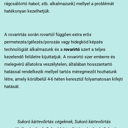
rágcsálóirtó habot, stb. alkalmazunk) mellyel a problémát
hatékonyan kezelhetjük.
A rovarirtás során rovartól függően extra erős
permetezés/gélezés/porozás vagy hidegköd képzés
technológiát alkalmazunk és a
rovarirtó
szert a teljes
kezelendő felületre kijuttatjuk. A rovarirtó szer emberre és
melegvérű állatokra veszélytelen, általában hosszantartó
hatással rendelkezik mellyel tartós méregmezőt hozhatunk
létre, amely körülbelül 4-6 héten keresztül folyamatosan kifejti
hatását.
Sukoró
kártevőirtás cégeknek, Sukoró kártevőirtás