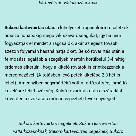
kártevőirtás vállalkozásoknak
Sukoró
kártevőirtás után:
a kihelyezett rágcsálóirtó csalétkek
hosszú hónapokig megőrzik szavatosságukat, így ha nem
fogyasztják el mindet a rágcsálók, akár az egész további
szezon folyamán használhatja őket. Belső rovarirtás után a
felmosást legalább a szegélyek mentén körülbelül 3-4 hétig
érdemes elkerülni, hogy a kikelő rovarok is érintkezzenek a
méregmezővel. (A tojásban lévő peték kikelése 2-3 hét is
lehet). Amennyiben nagymértékű volt a fertőzöttség, ismétlő
kezelésre lehet szükség. Külső rovarirtás után a száradást
követően a szokásos módon végezheti tevékenységeit.
Sukoró
kártevőirtás cégeknek, Sukoró kártevőirtás
vállalkozásoknak, Sukoró kártevőirtás cégeknek, Sukoró