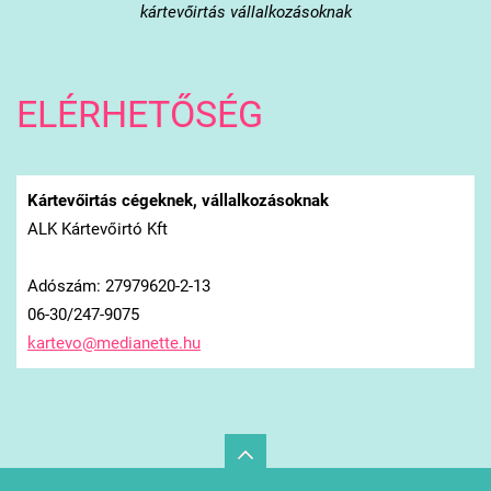
kártevőirtás vállalkozásoknak
ELÉRHETŐSÉG
Kártevőirtás cégeknek, vállalkozásoknak
ALK Kártevőirtó Kft
Adószám: 27979620-2-13
06-30/247-9075
kartevo@
medianet
te.hu